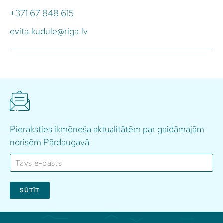
+371 67 848 615
evita.kudule@riga.lv
Pieraksties ikmēneša aktualitātēm par gaidāmajām
norisēm Pārdaugavā
SŪTĪT