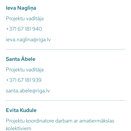
Ieva Nagliņa
Projektu vadītāja
+371 67 181 940
ieva.naglina@riga.lv
Santa Ābele
Projektu vadītāja
+371 67 181 939
santa.abele@riga.lv
Evita Kudule
Projektu koordinatore darbam ar amatiermākslas
kolektīviem