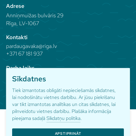
Adrese
Anniņmuižas bulvāris 29
Rīga, LV-1067
Kontakti
pardaugavaka@riga.lv
+371 67 181 937
Darba laiks
Sīkdatnes
Seko mums
Tiek izmantotas obligāti nepieciešamās sīkdatnes,
lai nodrošinātu vietnes darbību. Ar jūsu piekrišanu
var tikt izmantotas analītikas un citas sīkdatnes, lai
pilnveidotu vietnes darbību. Plašāka informācija
pieejama sadaļā
Sīkdatņu politika
.
APSTIPRINĀT