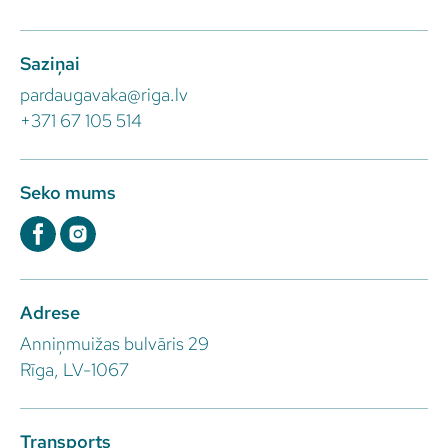
Saziņai
pardaugavaka@riga.lv
+371 67 105 514
Seko mums
Adrese
Anniņmuižas bulvāris 29
Rīga, LV-1067
Transports