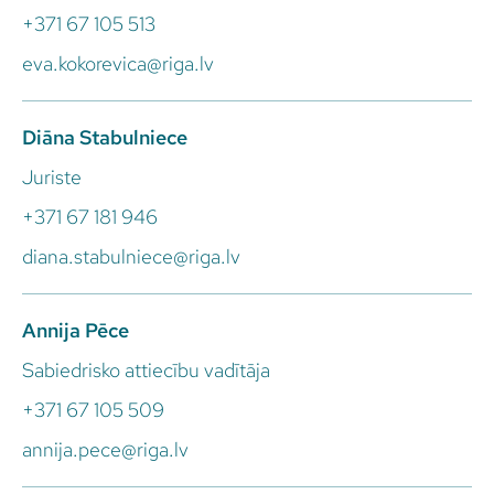
+371 67 105 513
eva.kokorevica@riga.lv
Diāna Stabulniece
Juriste
+371 67 181 946
diana.stabulniece@riga.lv
Annija Pēce
Sabiedrisko attiecību vadītāja
+371 67 105 509
annija.pece@riga.lv