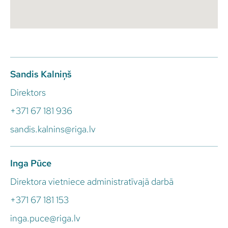
Sandis Kalniņš
Direktors
+371 67 181 936
sandis.kalnins@riga.lv
Inga Pūce
Direktora vietniece administratīvajā darbā
+371 67 181 153
inga.puce@riga.lv