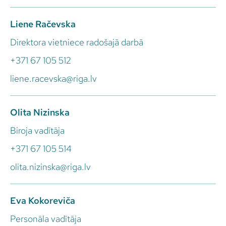
Liene Račevska
Direktora vietniece radošajā darbā
+371 67 105 512
liene.racevska@riga.lv
Olita Nizinska
Biroja vadītāja
+371 67 105 514
olita.nizinska@riga.lv
Eva Kokoreviča
Personāla vadītāja