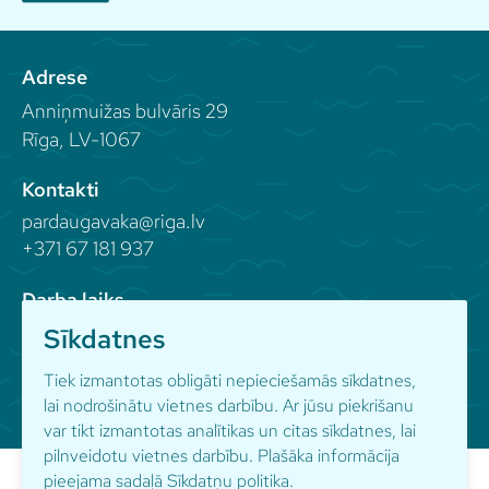
Adrese
Anniņmuižas bulvāris 29
Rīga, LV-1067
Kontakti
pardaugavaka@riga.lv
+371 67 181 937
Darba laiks
Sīkdatnes
Seko mums
Tiek izmantotas obligāti nepieciešamās sīkdatnes,
lai nodrošinātu vietnes darbību. Ar jūsu piekrišanu
var tikt izmantotas analītikas un citas sīkdatnes, lai
pilnveidotu vietnes darbību. Plašāka informācija
pieejama sadaļā
Sīkdatņu politika
.