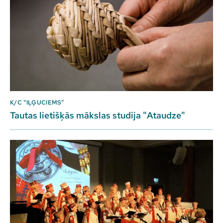
K/C “IĻĢUCIEMS”
Tautas lietišķās mākslas studija "Ataudze"