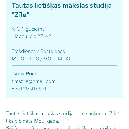
Tautas lietišķās mākslas studija
"Zīle"
K/C “Iļģuciems”
Lidoņu iela 27 k-2
Trešdienās / Sestdienās
18.00–21.00 / 9.00–14.00
Jānis Pūce
tlmszile@gmail.com
+371 26 413 571
Tautas lietišķās mākslas studija ar nosaukumu “Zīle”
tika dibināta 1969. gadā.
1980. gada 3. novembrī tai tika piešķirts godpilnais