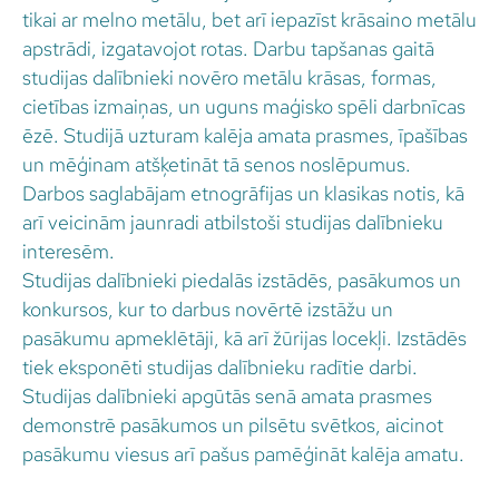
tikai ar melno metālu, bet arī iepazīst krāsaino metālu
apstrādi, izgatavojot rotas. Darbu tapšanas gaitā
studijas dalībnieki novēro metālu krāsas, formas,
cietības izmaiņas, un uguns maģisko spēli darbnīcas
ēzē. Studijā uzturam kalēja amata prasmes, īpašības
un mēģinam atšķetināt tā senos noslēpumus.
Darbos saglabājam etnogrāfijas un klasikas notis, kā
arī veicinām jaunradi atbilstoši studijas dalībnieku
interesēm.
Studijas dalībnieki piedalās izstādēs, pasākumos un
konkursos, kur to darbus novērtē izstāžu un
pasākumu apmeklētāji, kā arī žūrijas locekļi. Izstādēs
tiek eksponēti studijas dalībnieku radītie darbi.
Studijas dalībnieki apgūtās senā amata prasmes
demonstrē pasākumos un pilsētu svētkos, aicinot
pasākumu viesus arī pašus pamēģināt kalēja amatu.