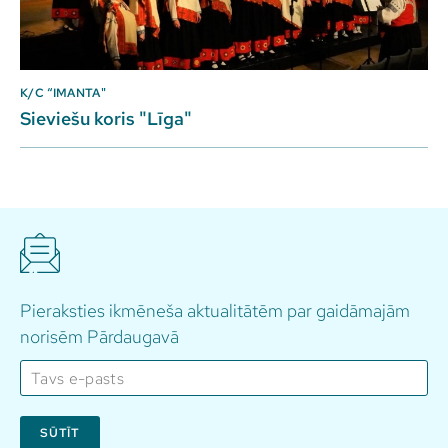
K/C “IMANTA"
Sieviešu koris "Līga"
Pieraksties ikmēneša aktualitātēm par gaidāmajām
norisēm Pārdaugavā
SŪTĪT