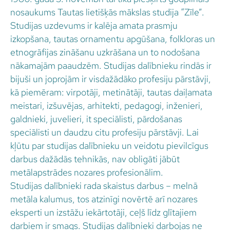
nosaukums Tautas lietišķās mākslas studija “Zīle”.
Studijas uzdevums ir kalēja amata prasmju
izkopšana, tautas ornamentu apgūšana, folkloras un
etnogrāfijas zināšanu uzkrāšana un to nodošana
nākamajām paaudzēm. Studijas dalībnieku rindās ir
bijuši un joprojām ir visdažādāko profesiju pārstāvji,
kā piemēram: virpotāji, metinātāji, tautas daiļamata
meistari, izšuvējas, arhitekti, pedagogi, inženieri,
galdnieki, juvelieri, it speciālisti, pārdošanas
speciālisti un daudzu citu profesiju pārstāvji. Lai
kļūtu par studijas dalībnieku un veidotu pievilcīgus
darbus dažādās tehnikās, nav obligāti jābūt
metālapstrādes nozares profesionālim.
Studijas dalībnieki rada skaistus darbus – melnā
metāla kalumus, tos atzinīgi novērtē arī nozares
eksperti un izstāžu iekārtotāji, ceļš līdz glītajiem
darbiem ir smags. Studijas dalībnieki darbojas ne