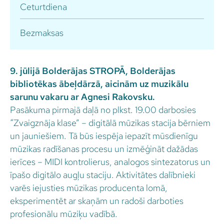
Ceturtdiena
Bezmaksas
9. jūlijā Bolderājas STROPĀ, Bolderājas
bibliotēkas ābeļdārzā, aicinām uz muzikālu
sarunu vakaru ar Agnesi Rakovsku.
Pasākuma pirmajā daļā no plkst. 19.00 darbosies
“Zvaigznāja klase” – digitālā mūzikas stacija bērniem
un jauniešiem. Tā būs iespēja iepazīt mūsdienīgu
mūzikas radīšanas procesu un izmēģināt dažādas
ierīces – MIDI kontrolierus, analogos sintezatorus un
īpašo digitālo augļu staciju. Aktivitātes dalībnieki
varēs iejusties mūzikas producenta lomā,
eksperimentēt ar skaņām un radoši darboties
profesionālu mūziķu vadībā.