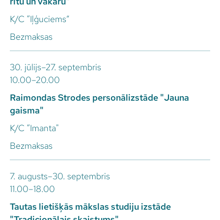
rītu un vakaru"
K/C “Iļģuciems”
Bezmaksas
30. jūlijs–27. septembris
10.00–20.00
Raimondas Strodes personālizstāde "Jauna
gaisma"
K/C “Imanta"
Bezmaksas
7. augusts–30. septembris
11.00–18.00
Tautas lietišķās mākslas studiju izstāde
"Tradicionālais skaistums"