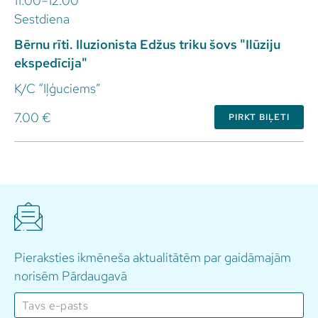
11.00–12.00
Sestdiena
Bērnu rīti. Iluzionista Edžus triku šovs "Ilūziju
ekspedīcija"
K/C “Iļģuciems”
7.00 €
PIRKT BIĻETI
Pieraksties ikmēneša aktualitātēm par gaidāmajām
norisēm Pārdaugavā