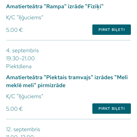
Amatierteātra "Rampa" izrāde "Fiziķi"
K/C “Iļģuciems”
5.00 €
PIRKT BIĻETI
4. septembris
19.30–21.00
Piektdiena
Amatierteātra "Piektais tramvajs" izrādes "Meli
meklē meli" pirmizrāde
K/C “Iļģuciems”
5.00 €
PIRKT BIĻETI
12. septembris