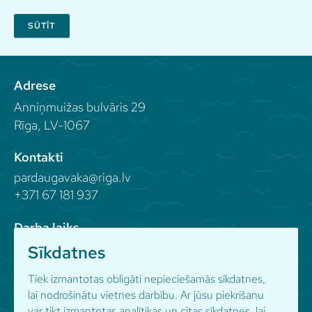
SŪTĪT
Adrese
Anniņmuižas bulvāris 29
Rīga, LV-1067
Kontakti
pardaugavaka@riga.lv
+371 67 181 937
Darba laiks
Sīkdatnes
Seko mums
Tiek izmantotas obligāti nepieciešamās sīkdatnes,
lai nodrošinātu vietnes darbību. Ar jūsu piekrišanu
var tikt izmantotas analītikas un citas sīkdatnes, lai