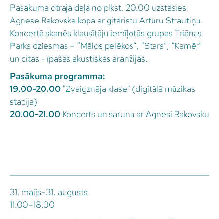
Pasākuma otrajā daļā no plkst. 20.00 uzstāsies
Agnese Rakovska kopā ar ģitāristu Artūru Strautiņu.
Koncertā skanēs klausītāju iemīļotās grupas Triānas
Parks dziesmas – “Mālos pelēkos”, “Stars”, “Kamēr”
un citas - īpašās akustiskās aranžijās.
Pasākuma programma:
19.00-20.00
"Zvaigznāja klase" (digitālā mūzikas
stacija)
20.00-21.00
Koncerts un saruna ar Agnesi Rakovsku
31. maijs–31. augusts
11.00–18.00