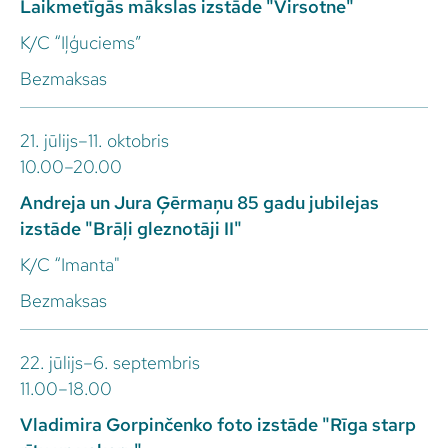
Laikmetīgās mākslas izstāde "Virsotne"
K/C “Iļģuciems”
Bezmaksas
21. jūlijs–11. oktobris
10.00–20.00
Andreja un Jura Ģērmaņu 85 gadu jubilejas
izstāde "Brāļi gleznotāji II"
K/C “Imanta"
Bezmaksas
22. jūlijs–6. septembris
11.00–18.00
Vladimira Gorpinčenko foto izstāde "Rīga starp