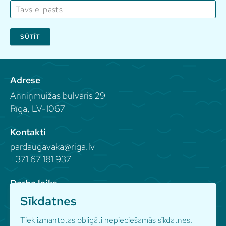
SŪTĪT
Adrese
Anniņmuižas bulvāris 29
Rīga, LV-1067
Kontakti
pardaugavaka@riga.lv
+371 67 181 937
Darba laiks
Sīkdatnes
Seko mums
Tiek izmantotas obligāti nepieciešamās sīkdatnes,