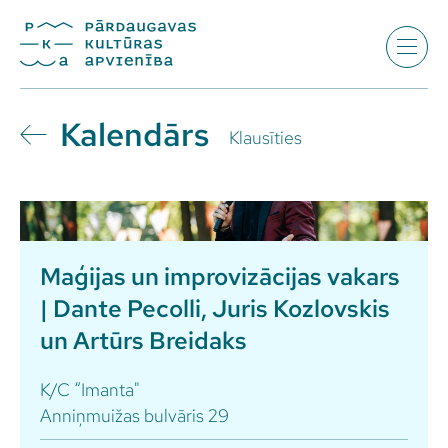
Kalendārs
Klausīties
Maģijas un improvizācijas vakars
| Dante Pecolli, Juris Kozlovskis
un Artūrs Breidaks
K/C “Imanta"
Anniņmuižas bulvāris 29