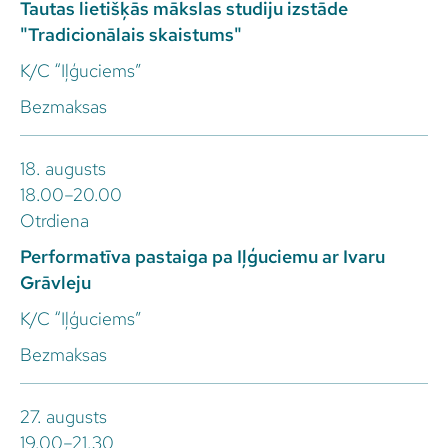
Tautas lietišķās mākslas studiju izstāde
"Tradicionālais skaistums"
K/C “Iļģuciems”
Bezmaksas
18. augusts
18.00–20.00
Otrdiena
Performatīva pastaiga pa Iļģuciemu ar Ivaru
Grāvleju
K/C “Iļģuciems”
Bezmaksas
27. augusts
19.00–21.30