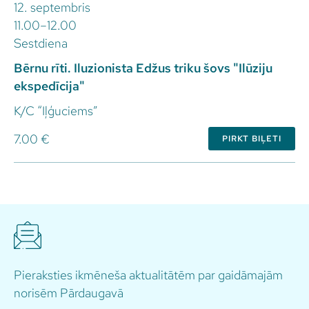
12. septembris
11.00–12.00
Sestdiena
Bērnu rīti. Iluzionista Edžus triku šovs "Ilūziju
ekspedīcija"
K/C “Iļģuciems”
7.00 €
PIRKT BIĻETI
Pieraksties ikmēneša aktualitātēm par gaidāmajām
norisēm Pārdaugavā