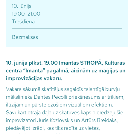
10. jūnijs
19.00–21.00
Trešdiena
Bezmaksas
10. jūnijā plkst. 19.00 Imantas STROPĀ, Kultūras
centra “Imanta” pagalmā, aicinām uz maģijas un
improvizācijas vakaru.
Vakara sākumā skatītājus sagaidīs talantīgā burvju
mākslinieka Dantes Pecolli priekšnesums ar trikiem,
ilūzijām un pārsteidzošiem vizuāliem efektiem.
Savukārt otrajā daļā uz skatuves kāps pieredzējušie
improvizatori Juris Kozlovskis un Artūrs Breidaks,
piedāvājot izrādi, kas tiks radīta uz vietas,