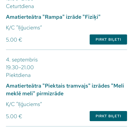
Ceturtdiena
Amatierteātra "Rampa" izrāde "Fiziķi"
K/C “Iļģuciems”
5.00 €
PIRKT BIĻETI
4. septembris
19.30–21.00
Piektdiena
Amatierteātra "Piektais tramvajs" izrādes "Meli
meklē meli" pirmizrāde
K/C “Iļģuciems”
5.00 €
PIRKT BIĻETI