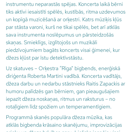
instrumentu neparastās spējas. Koncerta laikā bērni
tiks aktīvi iesaistīti spēlēs, kustībās, ritma uzdevumos
un kopīgā muzicēšanā ar orķestri. Katrs mūziķis kļūs
par stāsta varoni, kurš ne tikai spēlēs, bet arī atklās
sava instrumenta noslēpumus un pārsteidzošās
skaņas. Smieklīgs, izglītojošs un muzikāli
piedzīvojumiem bagāts koncerts visai ģimenei, kur
džezs kļūst par īstu detektīvstāstu.
Uz skatuves – Orķestra “Rīga” bigbends, enerģiskā
diriģenta Roberta Martini vadībā. Koncerta vadītājs,
džeza darbu un nedarbu stāstnieks Raitis Zapackis ar
humoru palīdzēs gan bērniem, gan pieaugušajiem
iepazīt džeza noskaņas, ritmus un raksturus – no
rotaļīgiem līdz spožiem un temperamentīgiem.
Programmā skanēs populāra džeza mūzika, kas
atklās bigbenda krāsaino skanējumu, improvizācijas