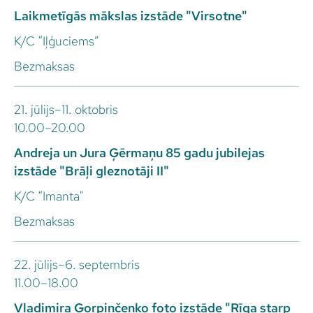
Laikmetīgās mākslas izstāde "Virsotne"
K/C “Iļģuciems”
Bezmaksas
21. jūlijs–11. oktobris
10.00–20.00
Andreja un Jura Ģērmaņu 85 gadu jubilejas
izstāde "Brāļi gleznotāji II"
K/C “Imanta"
Bezmaksas
22. jūlijs–6. septembris
11.00–18.00
Vladimira Gorpinčenko foto izstāde "Rīga starp