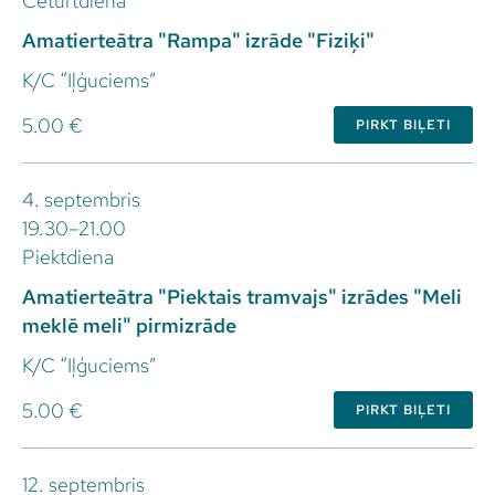
Ceturtdiena
Amatierteātra "Rampa" izrāde "Fiziķi"
K/C “Iļģuciems”
5.00 €
PIRKT BIĻETI
4. septembris
19.30–21.00
Piektdiena
Amatierteātra "Piektais tramvajs" izrādes "Meli
meklē meli" pirmizrāde
K/C “Iļģuciems”
5.00 €
PIRKT BIĻETI
12. septembris