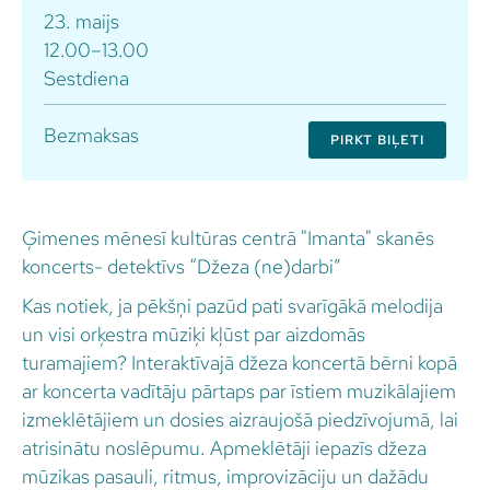
23. maijs
12.00–13.00
Sestdiena
Bezmaksas
PIRKT BIĻETI
Ģimenes mēnesī kultūras centrā "Imanta" skanēs
koncerts- detektīvs “Džeza (ne)darbi”
Kas notiek, ja pēkšņi pazūd pati svarīgākā melodija
un visi orķestra mūziķi kļūst par aizdomās
turamajiem? Interaktīvajā džeza koncertā bērni kopā
ar koncerta vadītāju pārtaps par īstiem muzikālajiem
izmeklētājiem un dosies aizraujošā piedzīvojumā, lai
atrisinātu noslēpumu. Apmeklētāji iepazīs džeza
mūzikas pasauli, ritmus, improvizāciju un dažādu