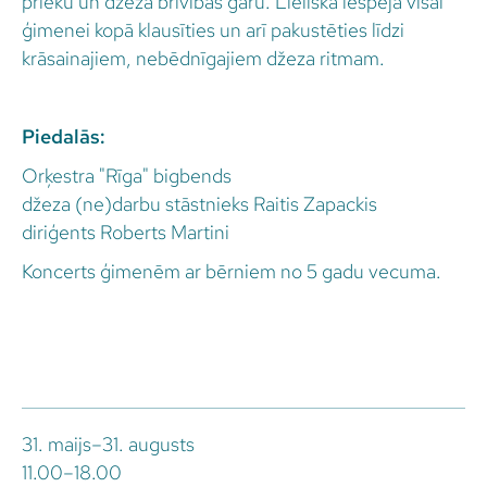
prieku un džeza brīvības garu. Lieliska iespēja visai
ģimenei kopā klausīties un arī pakustēties līdzi
krāsainajiem, nebēdnīgajiem džeza ritmam.
Piedalās:
Orķestra "Rīga" bigbends
džeza (ne)darbu stāstnieks Raitis Zapackis
diriģents Roberts Martini
Koncerts ģimenēm ar bērniem no 5 gadu vecuma.
31. maijs–31. augusts
11.00–18.00