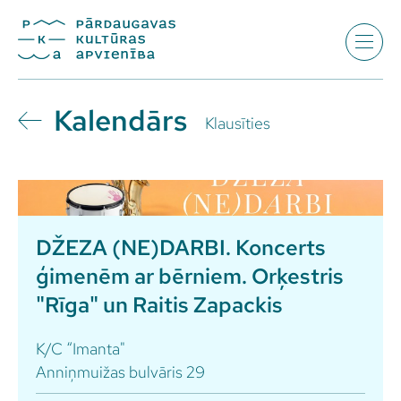
Kalendārs
Klausīties
DŽEZA (NE)DARBI. Koncerts
ģimenēm ar bērniem. Orķestris
"Rīga" un Raitis Zapackis
K/C “Imanta"
Anniņmuižas bulvāris 29