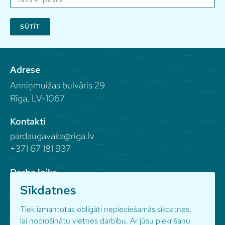
SŪTĪT
Adrese
Anniņmuižas bulvāris 29
Rīga, LV-1067
Kontakti
pardaugavaka@riga.lv
+371 67 181 937
Darba laiks
Sīkdatnes
Seko mums
Tiek izmantotas obligāti nepieciešamās sīkdatnes,
lai nodrošinātu vietnes darbību. Ar jūsu piekrišanu