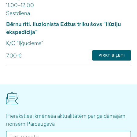
11.00–12.00
Sestdiena
Bērnu rīti. Iluzionista Edžus triku šovs "Ilūziju
ekspedīcija"
K/C “Iļģuciems”
7.00 €
PIRKT BIĻETI
Pieraksties ikmēneša aktualitātēm par gaidāmajām
norisēm Pārdaugavā