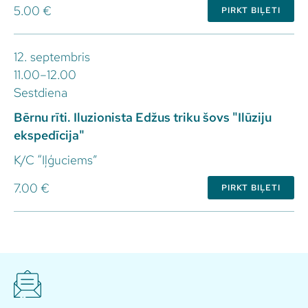
5.00 €
PIRKT BIĻETI
12. septembris
11.00–12.00
Sestdiena
Bērnu rīti. Iluzionista Edžus triku šovs "Ilūziju
ekspedīcija"
K/C “Iļģuciems”
7.00 €
PIRKT BIĻETI