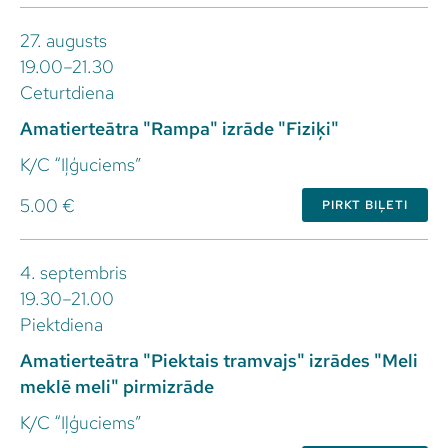
27. augusts
19.00–21.30
Ceturtdiena
Amatierteātra "Rampa" izrāde "Fiziķi"
K/C “Iļģuciems”
5.00 €
PIRKT BIĻETI
4. septembris
19.30–21.00
Piektdiena
Amatierteātra "Piektais tramvajs" izrādes "Meli
meklē meli" pirmizrāde
K/C “Iļģuciems”