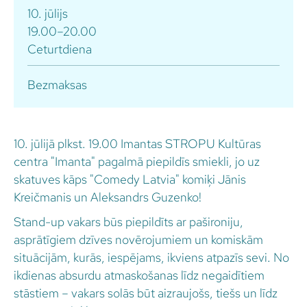
10. jūlijs
19.00–20.00
Ceturtdiena
Bezmaksas
10. jūlijā plkst. 19.00 Imantas STROPU Kultūras
centra "Imanta" pagalmā piepildīs smiekli, jo uz
skatuves kāps "Comedy Latvia" komiķi Jānis
Kreičmanis un Aleksandrs Guzenko!
Stand-up vakars būs piepildīts ar pašironiju,
asprātīgiem dzīves novērojumiem un komiskām
situācijām, kurās, iespējams, ikviens atpazīs sevi. No
ikdienas absurdu atmaskošanas līdz negaidītiem
stāstiem – vakars solās būt aizraujošs, tiešs un līdz