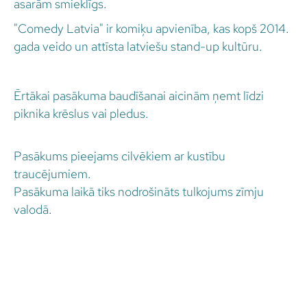
asarām smieklīgs.
"Comedy Latvia" ir komiķu apvienība, kas kopš 2014.
gada veido un attīsta latviešu stand-up kultūru.
Ērtākai pasākuma baudīšanai aicinām ņemt līdzi
piknika krēslus vai pledus.
Pasākums pieejams cilvēkiem ar kustību
traucējumiem.
Pasākuma laikā tiks nodrošināts tulkojums zīmju
valodā.