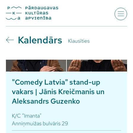
Kalendārs
Klausīties
"Comedy Latvia" stand-up
vakars | Jānis Kreičmanis un
Aleksandrs Guzenko
K/C “Imanta"
Anniņmuižas bulvāris 29