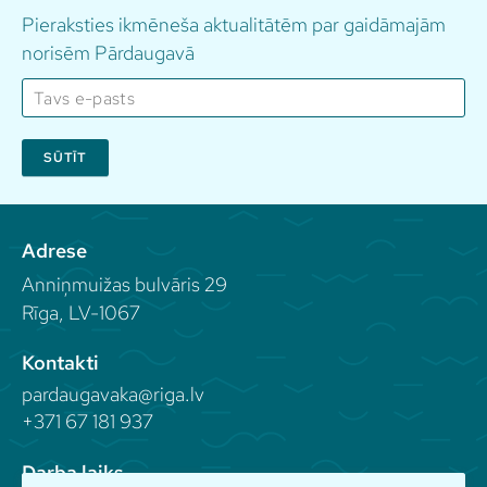
Pieraksties ikmēneša aktualitātēm par gaidāmajām
norisēm Pārdaugavā
SŪTĪT
Adrese
Anniņmuižas bulvāris 29
Rīga, LV-1067
Kontakti
pardaugavaka@riga.lv
+371 67 181 937
Darba laiks