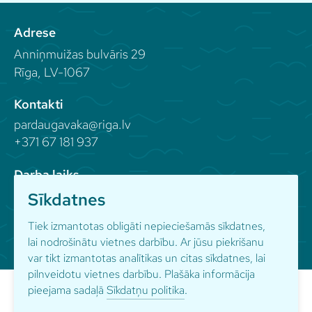
Adrese
Anniņmuižas bulvāris 29
Rīga, LV-1067
Kontakti
pardaugavaka@riga.lv
+371 67 181 937
Darba laiks
Sīkdatnes
Seko mums
Tiek izmantotas obligāti nepieciešamās sīkdatnes,
lai nodrošinātu vietnes darbību. Ar jūsu piekrišanu
var tikt izmantotas analītikas un citas sīkdatnes, lai
pilnveidotu vietnes darbību. Plašāka informācija
pieejama sadaļā
Sīkdatņu politika
.