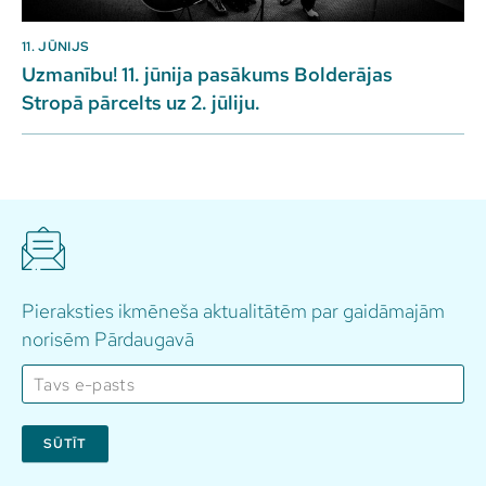
11. JŪNIJS
Uzmanību! 11. jūnija pasākums Bolderājas
Stropā pārcelts uz 2. jūliju.
Pieraksties ikmēneša aktualitātēm par gaidāmajām
norisēm Pārdaugavā
SŪTĪT