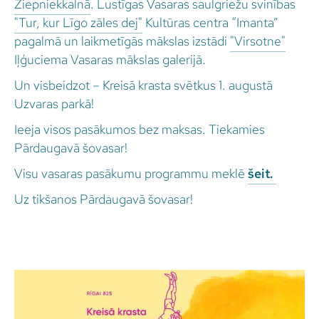
Ziepniekkalnā
. Lustīgas Vasaras saulgriežu svinības
"Tur, kur Līgo zāles dej"
Kultūras centra “Imanta”
pagalmā un laikmetīgās mākslas izstādi
"Virsotne"
Iļģuciema Vasaras mākslas galerijā.
Un visbeidzot – Kreisā krasta svētkus 1. augustā
Uzvaras parkā!
Ieeja visos pasākumos bez maksas. Tiekamies
Pārdaugavā šovasar!
Visu vasaras pasākumu programmu meklē
šeit.
Uz tikšanos Pārdaugavā šovasar!