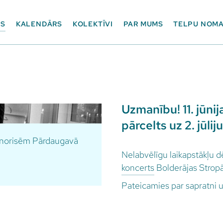
ES
KALENDĀRS
KOLEKTĪVI
PAR MUMS
TELPU NOM
Uzmanību! 11. jūni
pārcelts uz 2. jūliju
m norisēm Pārdaugavā
Nelabvēlīgu laikapstākļu dēļ
koncerts
Bolderājas Stropā
Pateicamies par sapratni u