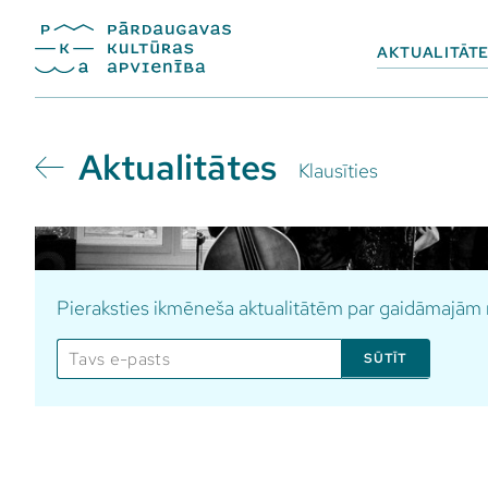
AKTUALITĀT
Aktualitātes
Klausīties
Pieraksties ikmēneša aktualitātēm par gaidāmajā
SŪTĪT