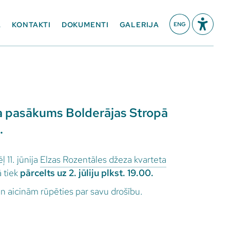
A
KONTAKTI
DOKUMENTI
GALERIJA
ENG
ja pasākums Bolderājas Stropā
.
 11. jūnija
Elzas Rozentāles džeza kvarteta
 tiek
pārcelts uz 2. jūliju plkst. 19.00.
n aicinām rūpēties par savu drošību.