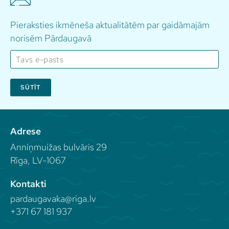
Pieraksties ikmēneša aktualitātēm par gaidāmajām
norisēm Pārdaugavā
SŪTĪT
Adrese
Anniņmuižas bulvāris 29
Rīga, LV-1067
Kontakti
pardaugavaka@riga.lv
+371 67 181 937