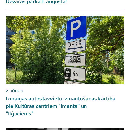
Uzvaras parkā 1. augustā!
2. JŪLIJS
Izmaiņas autostāvvietu izmantošanas kārtībā
pie Kultūras centriem "Imanta" un
"Iļģuciems"