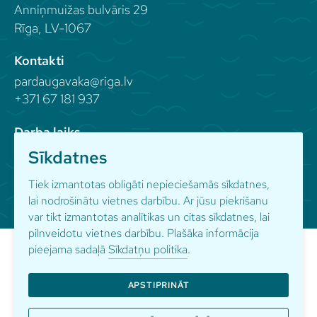
Anniņmuižas bulvāris 29
Rīga, LV-1067
Kontakti
pardaugavaka@riga.lv
+371 67 181 937
Darba laiks
Sīkdatnes
Seko mums
Tiek izmantotas obligāti nepieciešamās sīkdatnes,
lai nodrošinātu vietnes darbību. Ar jūsu piekrišanu
var tikt izmantotas analītikas un citas sīkdatnes, lai
pilnveidotu vietnes darbību. Plašāka informācija
pieejama sadaļā
Sīkdatņu politika
.
APSTIPRINĀT
© Pārdaugavas kultūras apvienība