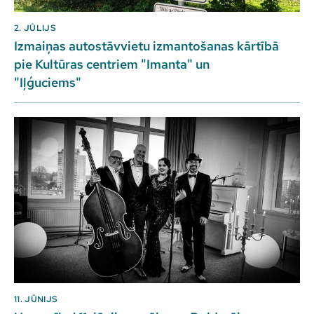
2. JŪLIJS
Izmaiņas autostāvvietu izmantošanas kārtībā
pie Kultūras centriem "Imanta" un
"Iļģuciems"
11. JŪNIJS