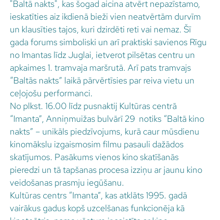
"Baltā nakts", kas šogad aicina atvērt nepazīstamo,
ieskatīties aiz ikdienā bieži vien neatvērtām durvīm
un klausīties tajos, kuri dzirdēti reti vai nemaz. Šī
gada forums simboliski un arī praktiski savienos Rīgu
no Imantas līdz Juglai, ietverot pilsētas centru un
apkaimes 1. tramvaja maršrutā. Arī pats tramvajs
“Baltās nakts” laikā pārvērtīsies par reiva vietu un
ceļojošu performanci.
No plkst. 16.00 līdz pusnaktij Kultūras centrā
“Imanta”, Anniņmuižas bulvārī 29 notiks “Baltā kino
nakts” – unikāls piedzīvojums, kurā caur mūsdienu
kinomākslu izgaismosim filmu pasauli dažādos
skatījumos. Pasākums vienos kino skatīšanās
pieredzi un tā tapšanas procesa izziņu ar jaunu kino
veidošanas prasmju iegūšanu.
Kultūras centrs “Imanta”, kas atklāts 1995. gadā
vairākus gadus kopš uzcelšanas funkcionēja kā