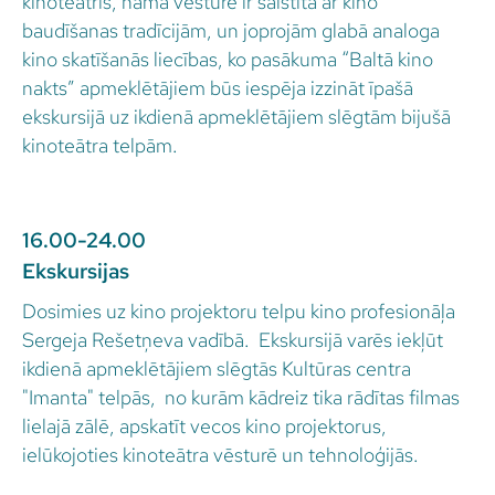
kinoteātris, nama vēsture ir saistīta ar kino
baudīšanas tradīcijām, un joprojām glabā analoga
kino skatīšanās liecības, ko pasākuma “Baltā kino
nakts” apmeklētājiem būs iespēja izzināt īpašā
ekskursijā uz ikdienā apmeklētājiem slēgtām bijušā
kinoteātra telpām.
16.00-24.00
Ekskursijas
Dosimies uz kino projektoru telpu kino profesionāļa
Sergeja Rešetņeva vadībā. Ekskursijā varēs iekļūt
ikdienā apmeklētājiem slēgtās Kultūras centra
"Imanta" telpās, no kurām kādreiz tika rādītas filmas
lielajā zālē, apskatīt vecos kino projektorus,
ielūkojoties kinoteātra vēsturē un tehnoloģijās.