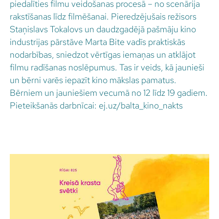
piedalīties filmu veidošanas procesā – no scenārija
rakstīšanas līdz filmēšanai. Pieredzējušais režisors
Staņislavs Tokalovs un daudzgadējā pašmāju kino
industrijas pārstāve Marta Bite vadīs praktiskās
nodarbības, sniedzot vērtīgas iemaņas un atklājot
filmu radīšanas noslēpumus. Tas ir veids, kā jaunieši
un bērni varēs iepazīt kino mākslas pamatus.
Bērniem un jauniešiem vecumā no 12 līdz 19 gadiem.
Pieteikšanās darbnīcai: ej.uz/balta_kino_nakts