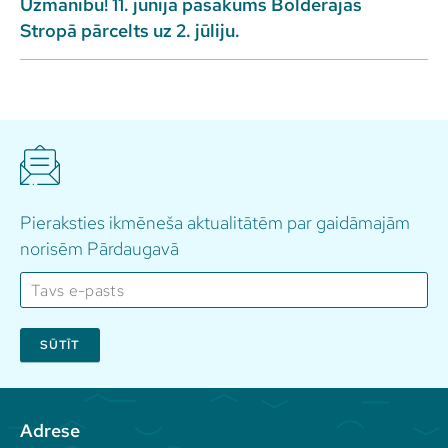
Uzmanību! 11. jūnija pasākums Bolderājas
Stropā pārcelts uz 2. jūliju.
Pieraksties ikmēneša aktualitātēm par gaidāmajām
norisēm Pārdaugavā
SŪTĪT
Adrese