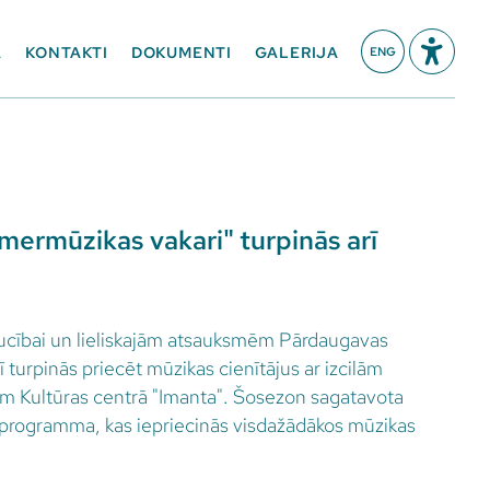
A
KONTAKTI
DOKUMENTI
GALERIJA
ENG
mermūzikas vakari" turpinās arī
saucībai un lieliskajām atsauksmēm Pārdaugavas
 turpinās priecēt mūzikas cienītājus ar izcilām
Kultūras centrā "Imanta". Šosezon sagatavota
programma, kas iepriecinās visdažādākos mūzikas