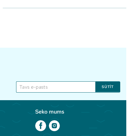
SŪTĪT
Seko mums