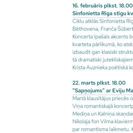
16. februāris plkst. 18.00
Sinfonietta Rīga stīgu k
Ciklu atklās Sinfonietta R
Bēthovena, Franča Šūberta
Koncerta īpašais akcents b
kvarteta pārlikumā, ko ats
izbaudīt gan klasiski str
tā dramatiski jutekliskaji
Krista Auznieka poētiskā ko
22. marts plkst. 18.00
"Sapņojums" ar Eviju Ma
Martā klausītājus priecēs 
Viņa romantiskajā koncer
Mediņa un Kalniņa skaņdar
Nikolaja fon Vilma klavier
par romantisma laikmetu. K