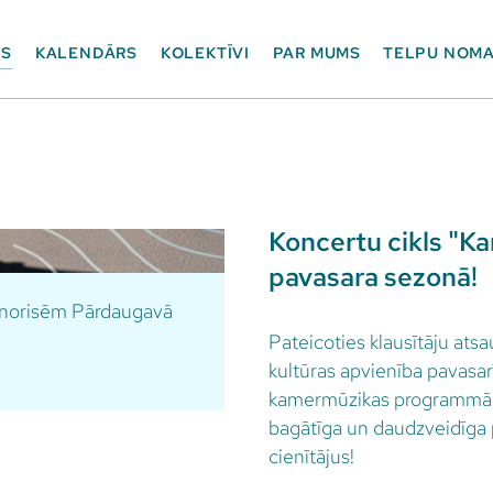
ES
KALENDĀRS
KOLEKTĪVI
PAR MUMS
TELPU NOM
Koncertu cikls "Ka
pavasara sezonā!
m norisēm Pārdaugavā
Pateicoties klausītāju at
kultūras apvienība pavasarī
kamermūzikas programmām 
bagātīga un daudzveidīga 
cienītājus!