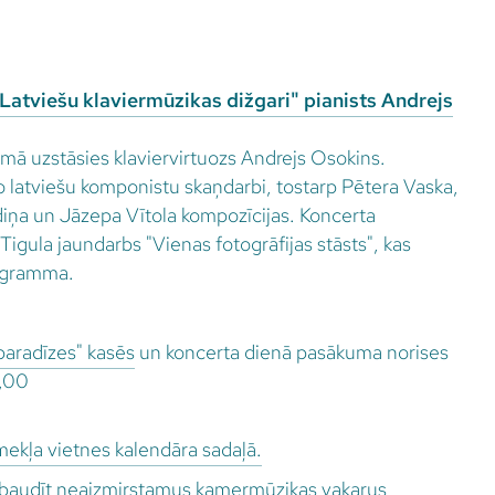
Latviešu klaviermūzikas dižgari" pianists Andrejs
ā uzstāsies klaviervirtuozs Andrejs Osokins.
o latviešu komponistu skaņdarbi, tostarp Pētera Vaska,
iņa un Jāzepa Vītola kompozīcijas. Koncerta
igula jaundarbs "Vienas fotogrāfijas stāsts", kas
rogramma.
paradīzes" kasēs
un koncerta dienā pasākuma norises
0,00
mekļa vietnes kalendāra sadaļā.
zbaudīt neaizmirstamus kamermūzikas vakarus