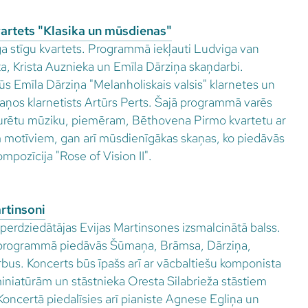
vartets "Klasika un mūsdienas"
īga stīgu kvartets. Programmā iekļauti Ludviga van
, Krista Auznieka un Emīla Dārziņa skaņdarbi.
ūs Emīla Dārziņa "Melanholiskais valsis" klarnetes un
kaņos klarnetists Artūrs Perts. Šajā programmā varēs
ukturētu mūziku, piemēram, Bēthovena Pirmo kvartetu ar
em motīviem, gan arī mūsdienīgākas skaņas, ko piedāvās
mpozīcija "Rose of Vision II".
rtinsoni
operdziedātājas Evijas Martinsones izsmalcinātā balss.
tprogrammā piedāvās Šūmaņa, Brāmsa, Dārziņa,
bus. Koncerts būs īpašs arī ar vācbaltiešu komponista
miniatūrām un stāstnieka Oresta Silabrieža stāstiem
oncertā piedalīsies arī pianiste Agnese Egliņa un