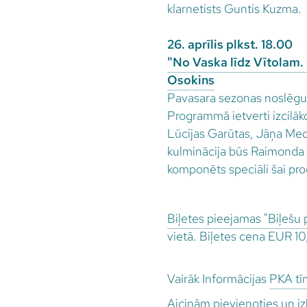
klarnetists Guntis Kuzma.
26. aprīlis plkst. 18.00
"No Vaska līdz Vītolam. 
Osokins
Pavasara sezonas noslēgum
Programmā ietverti izcilāk
Lūcijas Garūtas, Jāņa Med
kulminācija būs Raimonda T
komponēts speciāli šai p
Biļetes pieejamas "Biļešu 
vietā. Biļetes cena EUR 1
Vairāk Informācijas
PKA tī
Aicinām pievienoties un i