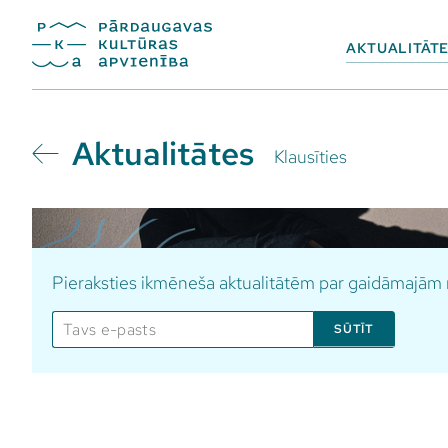
AKTUALITĀT
Aktualitātes
Klausīties
Pieraksties ikmēneša aktualitātēm par gaidāmajā
SŪTĪT