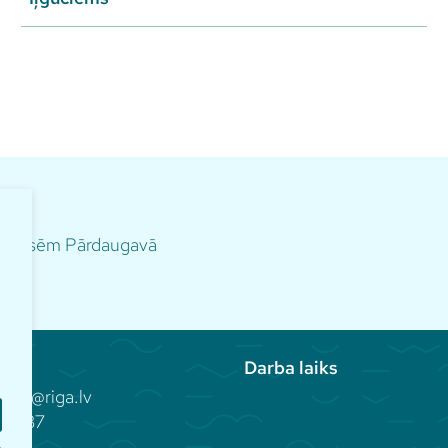
m norisēm Pārdaugavā
Darba laiks
aka@riga.lv
81 937