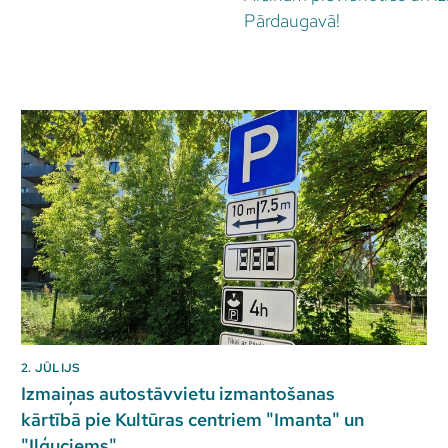
Pārdaugavā!
2. JŪLIJS
Izmaiņas autostāvvietu izmantošanas
kārtībā pie Kultūras centriem "Imanta" un
"Iļģuciems"