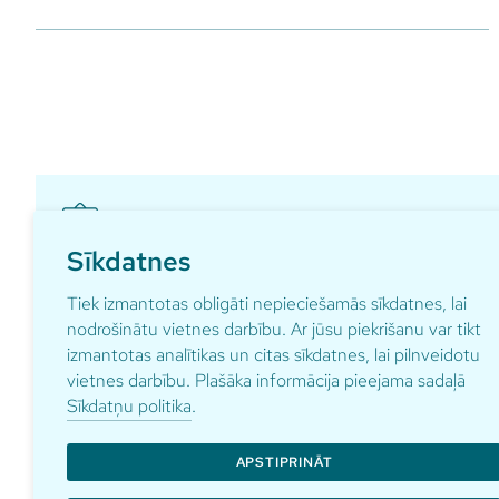
Sīkdatnes
Pieraksties ikmēneša aktualitātēm par gaidāmajā
Tiek izmantotas obligāti nepieciešamās sīkdatnes, lai
nodrošinātu vietnes darbību. Ar jūsu piekrišanu var tikt
izmantotas analītikas un citas sīkdatnes, lai pilnveidotu
vietnes darbību. Plašāka informācija pieejama sadaļā
Sīkdatņu politika
.
Adrese
Kontakti
pardaugav
Anniņmuižas bulvāris 29
APSTIPRINĀT
+371 67 1
Rīga, LV-1067