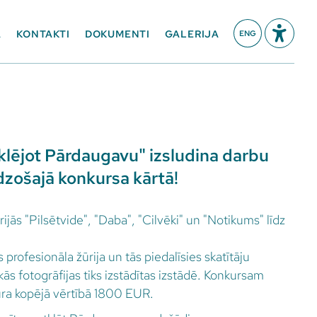
A
KONTAKTI
DOKUMENTI
GALERIJA
ENG
lējot Pārdaugavu" izsludina darbu
dzošajā konkursa kārtā!
rijās "Pilsētvide", "Daba", "Cilvēki" un "Notikums" līdz
s profesionāla žūrija un tās piedalīsies skatītāju
ās fotogrāfijas tiks izstādītas izstādē. Konkursam
kura kopējā vērtībā 1800 EUR.