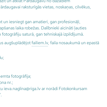
pazīt un atklāt Pārdaugavu no dažādiem
rdaugavai raksturīgās vietas, noskaņas, cilvēkus,
t un iesniegt gan amatieri, gan profesionāļi,
pšanas laika robežas. Dalībnieki aicināti ļauties
fotogrāfiju saturā, gan tehniskajā izpildījumā.
ilus augšuplādējot
failiem.lv
, faila nosaukumā un epastā
du;
ņemta fotogrāfija;
ona nr.;
tu ieva.naglina@riga.lv ar norādi Fotokonkursam
.