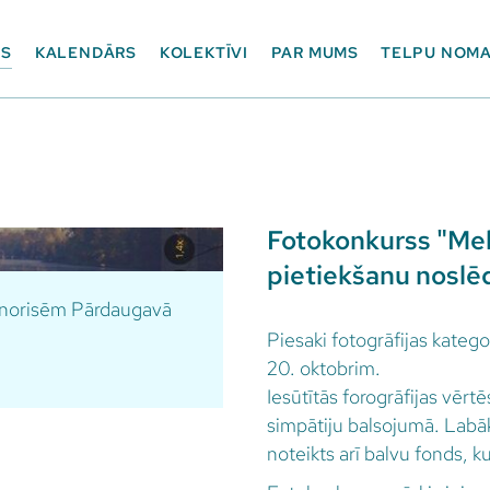
ES
KALENDĀRS
KOLEKTĪVI
PAR MUMS
TELPU NOM
Fotokonkurss "Mek
pietiekšanu noslē
m norisēm Pārdaugavā
Piesaki fotogrāfijas katego
20. oktobrim.
Iesūtītās forogrāfijas vērtē
simpātiju balsojumā. Labāk
noteikts arī balvu fonds, 