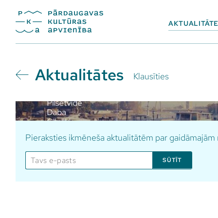
AKTUALITĀT
Aktualitātes
Klausīties
Pieraksties ikmēneša aktualitātēm par gaidāmajā
SŪTĪT