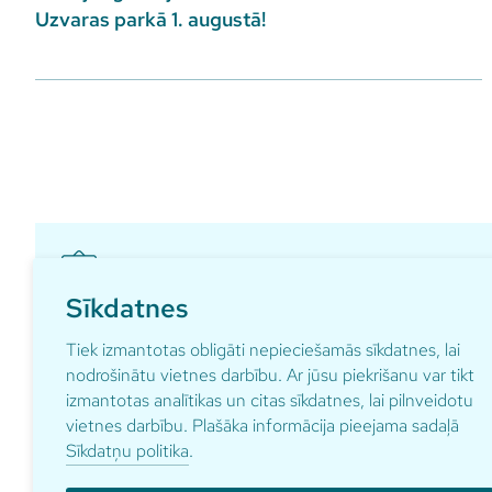
Uzvaras parkā 1. augustā!
Sīkdatnes
Pieraksties ikmēneša aktualitātēm par gaidāmajā
Tiek izmantotas obligāti nepieciešamās sīkdatnes, lai
nodrošinātu vietnes darbību. Ar jūsu piekrišanu var tikt
izmantotas analītikas un citas sīkdatnes, lai pilnveidotu
vietnes darbību. Plašāka informācija pieejama sadaļā
Sīkdatņu politika
.
Adrese
Kontakti
pardaugav
Anniņmuižas bulvāris 29