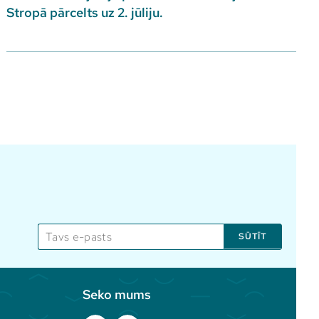
Stropā pārcelts uz 2. jūliju.
SŪTĪT
Seko mums