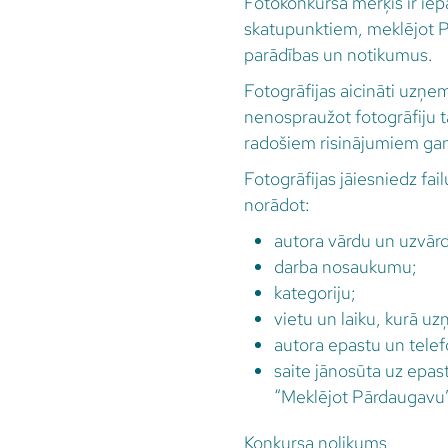
Fotokonkursa mērķis ir ie
skatupunktiem, meklējot Pā
parādības un notikumus.
Fotogrāfijas aicināti uzņem
nenospraužot fotogrāfiju ta
radošiem risinājumiem gan 
Fotogrāfijas jāiesniedz fa
norādot:
autora vārdu un uzvār
darba nosaukumu;
kategoriju;
vietu un laiku, kurā uz
autora epastu un telef
saite jānosūta uz epas
“Meklējot Pārdaugavu”
Konkursa nolikums