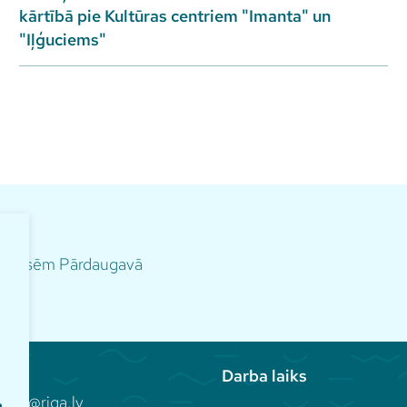
kārtībā pie Kultūras centriem "Imanta" un
"Iļģuciems"
m norisēm Pārdaugavā
Darba laiks
aka@riga.lv