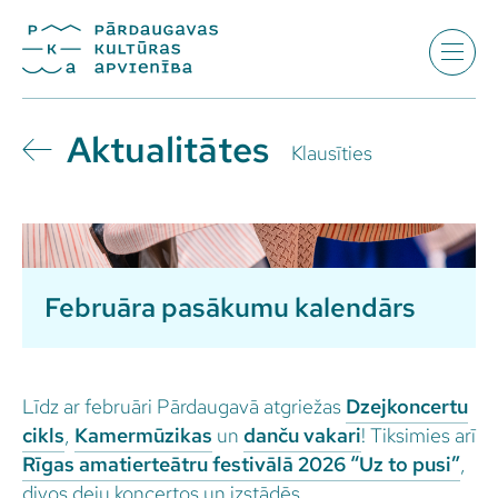
Aktualitātes
Klausīties
Februāra pasākumu kalendārs
Līdz ar februāri Pārdaugavā atgriežas
Dzejkoncertu
cikls
,
Kamermūzikas
un
danču vakari
! Tiksimies arī
Rīgas amatierteātru festivālā 2026 “Uz to pusi”
,
divos deju koncertos un izstādēs.