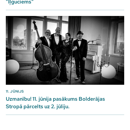
"Iļģuciems"
11. JŪNIJS
Uzmanību! 11. jūnija pasākums Bolderājas
Stropā pārcelts uz 2. jūliju.