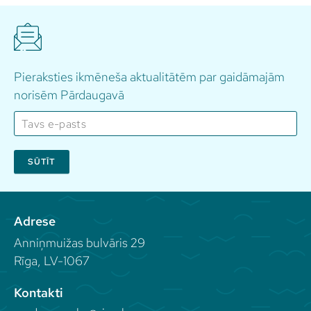
Pieraksties ikmēneša aktualitātēm par gaidāmajām
norisēm Pārdaugavā
SŪTĪT
Adrese
Anniņmuižas bulvāris 29
Rīga, LV-1067
Kontakti