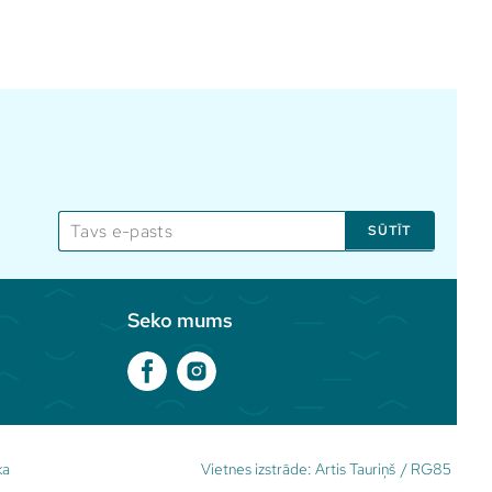
SŪTĪT
Seko mums
ka
Vietnes izstrāde:
Artis Tauriņš
/
RG85