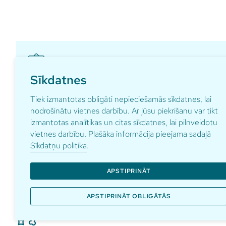
Sīkdatnes
Pieraksties ikmēneša aktualitātēm par gaidāmajā
Tiek izmantotas obligāti nepieciešamās sīkdatnes, lai
nodrošinātu vietnes darbību. Ar jūsu piekrišanu var tikt
izmantotas analītikas un citas sīkdatnes, lai pilnveidotu
vietnes darbību. Plašāka informācija pieejama sadaļā
Sīkdatņu politika
.
Adrese
Kontakti
pardaugav
Anniņmuižas bulvāris 29
APSTIPRINĀT
+371 67 1
Rīga, LV-1067
APSTIPRINĀT OBLIGĀTĀS
© Pārdaugava