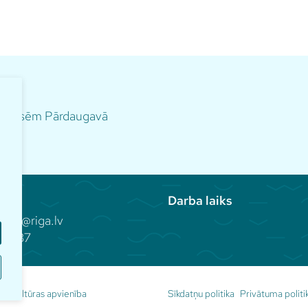
m norisēm Pārdaugavā
Darba laiks
aka@riga.lv
81 937
Sīkdatņu politika
Privātuma politi
s kultūras apvienība