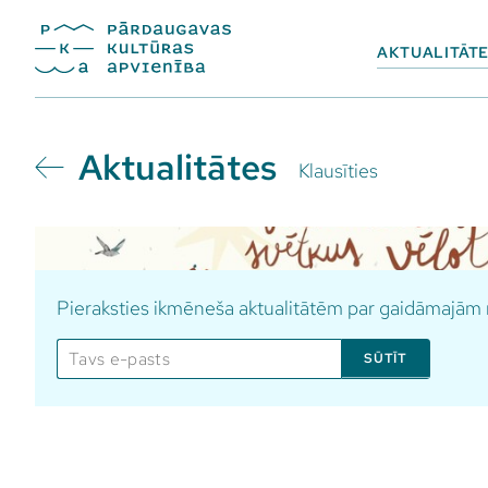
AKTUALITĀT
Aktualitātes
Klausīties
Pieraksties ikmēneša aktualitātēm par gaidāmajā
SŪTĪT