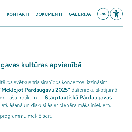
A
KONTAKTI
DOKUMENTI
GALERIJA
ENG
gavas kultūras apvienībā
tākos svētkus trīs sirsnīgos koncertos, izzināsim
“Meklējot Pārdaugavu 2025”
dalībnieku skatījumā
sam īpašā notikumā –
Starptautiskā Pārdaugavas
 atklāšanā un diskusijās ar plenēra māksliniekiem.
 programmu meklē
šeit.