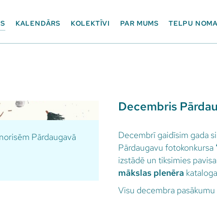
ES
KALENDĀRS
KOLEKTĪVI
PAR MUMS
TELPU NOM
Decembris Pārdau
Decembrī gaidīsim gada sil
m norisēm Pārdaugavā
Pārdaugavu fotokonkursa
izstādē un tiksimies pavi
mākslas plenēra
kataloga
Visu decembra pasākumu