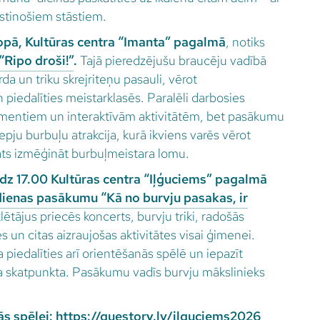
stinošiem stāstiem.
ropā, Kultūras centra “Imanta” pagalmā
, notiks
Ripo droši!”
.
Tajā pieredzējušu braucēju vadībā
da un triku skrejriteņu pasauli, vērot
iedalīties meistarklasēs. Paralēli darbosies
imentiem un interaktīvām aktivitātēm, bet pasākumu
iepju burbuļu atrakcija, kurā ikviens varēs vērot
ats izmēģināt burbuļmeistara lomu.
līdz 17.00 Kultūras centra “Iļģuciems” pagalmā
ienas pasākumu “Kā no burvju pasakas, ir
ētājus priecēs koncerts, burvju triki, radošās
s un citas aizraujošas aktivitātes visai ģimenei.
piedalīties arī orientēšanās spēlē un iepazīt
a skatpunkta. Pasākumu vadīs burvju mākslinieks
ās spēlei:
https://questory.lv/ilguciems2026