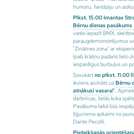
humoru, fantāziju un aizku
Plkst. 15.00 Imantas St
Bērnu dienas pasākums “
varēs iepazīt BMX, skeitbor
paraugdemonstrējumus un p
"Zinātnes zona" ar eksper
īpaši krāšņu padarīs lielo z
iespaidīgus burbuļus un p
Savukārt
no plkst. 11.00 
ikviens aicināts uz
Bērnu d
atnākusi vasara!
”. Apmekl
darbnīcas, lielās koka spēle
Pasākuma laikā būs iespēja 
Iļģuciema apkaimi no jaun
Dante Pecolli.
Pieteikšanās orientēšan