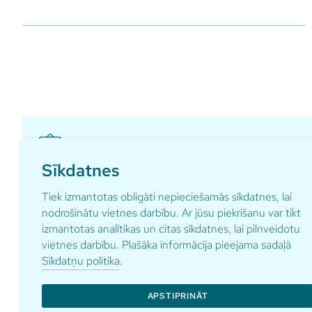
Sīkdatnes
Pieraksties ikmēneša aktualitātēm par gaidāmajā
Tiek izmantotas obligāti nepieciešamās sīkdatnes, lai
nodrošinātu vietnes darbību. Ar jūsu piekrišanu var tikt
izmantotas analītikas un citas sīkdatnes, lai pilnveidotu
vietnes darbību. Plašāka informācija pieejama sadaļā
Sīkdatņu politika
.
Adrese
Kontakti
pardaugav
Anniņmuižas bulvāris 29
APSTIPRINĀT
+371 67 1
Rīga, LV-1067