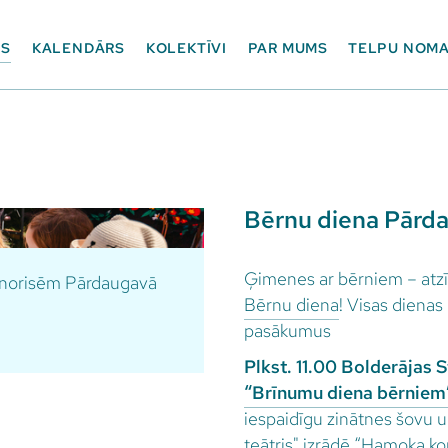
ES
KALENDĀRS
KOLEKTĪVI
PAR MUMS
TELPU NOM
Bērnu diena Pārda
Ģimenes ar bērniem – atzīm
m norisēm Pārdaugavā
Bērnu diena
! Visas diena
pasākumus
Plkst. 11.00 Bolderājas 
“Brīnumu diena bērniem
iespaidīgu zinātnes šovu u
teātris" izrādē “Hamoka ko