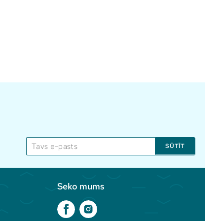
SŪTĪT
Seko mums