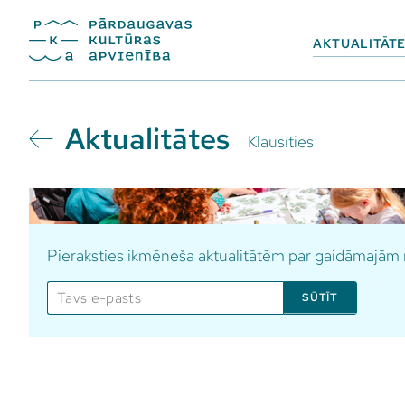
AKTUALITĀT
Aktualitātes
Klausīties
Pieraksties ikmēneša aktualitātēm par gaidāmajā
SŪTĪT