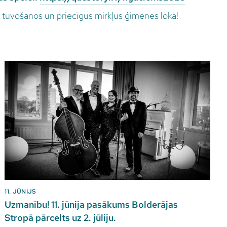
 tuvošanos un priecīgus mirkļus ģimenes lokā!
11. JŪNIJS
Uzmanību! 11. jūnija pasākums Bolderājas
Stropā pārcelts uz 2. jūliju.