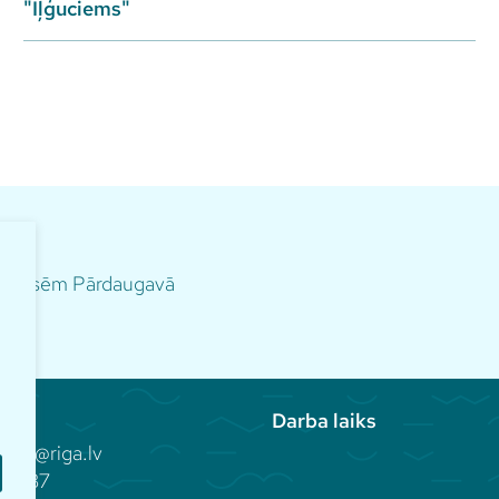
"Iļģuciems"
m norisēm Pārdaugavā
Darba laiks
aka@riga.lv
81 937