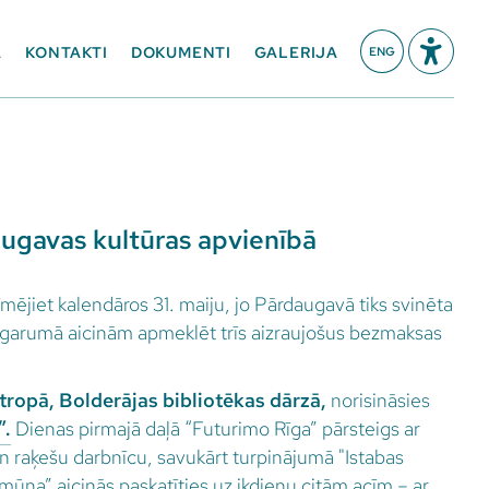
A
KONTAKTI
DOKUMENTI
GALERIJA
ENG
ugavas kultūras apvienībā
ējiet kalendāros 31. maiju, jo Pārdaugavā tiks svinēta
s garumā aicinām apmeklēt trīs aizraujošus bezmaksas
Stropā, Bolderājas bibliotēkas dārzā,
norisināsies
”.
Dienas pirmajā daļā “Futurimo Rīga” pārsteigs ar
n raķešu darbnīcu, savukārt turpinājumā "Istabas
mūna” aicinās paskatīties uz ikdienu citām acīm – ar