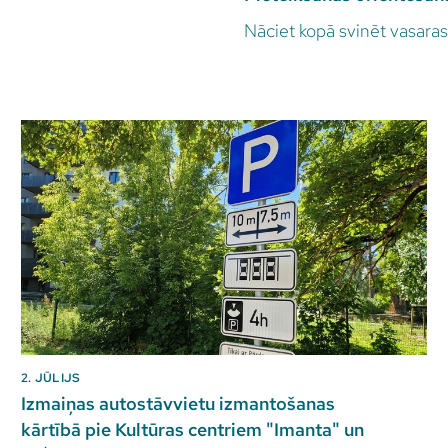
Nāciet kopā svinēt vasaras
2. JŪLIJS
Izmaiņas autostāvvietu izmantošanas
kārtībā pie Kultūras centriem "Imanta" un