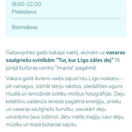
19.00–22.00
Piektdiena
Bezmaksas
Gatavojoties gada īsākajai naktij, aicinām uz
vasaras
saulgriežu svinībām “Tur, kur Līgo zāles dej”
19.
jūnijā Kultūras centra “Imanta” pagalmā!
Vakara gaitā ikviens varēs sajust īstu Līgo noskaņu –
pīt vainagus, izzināt latvju rakstus, piedalīties uguns
rituālā un iemūžināt svētku mirkļus fotogrāfijās. Deju
kolektīvu sadancis ienesīs pagalmā enerģiju, prieku
un vasaras saulgriežu burvību, savukārt deju
uzvedums ļaus izdzīvot Jāņu nakts maģiju caur deju,
mūziku un kopā būšanas sajūtu.