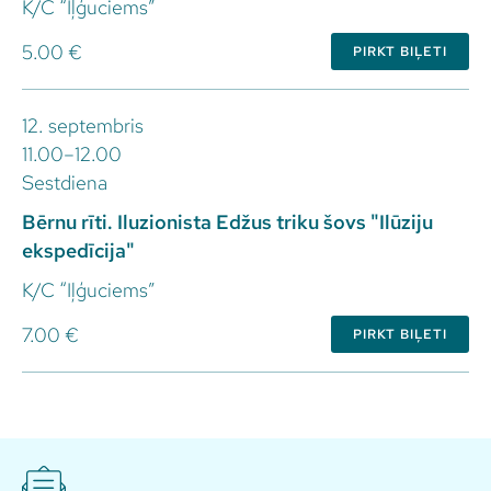
K/C “Iļģuciems”
5.00 €
PIRKT BIĻETI
12. septembris
11.00–12.00
Sestdiena
Bērnu rīti. Iluzionista Edžus triku šovs "Ilūziju
ekspedīcija"
K/C “Iļģuciems”
7.00 €
PIRKT BIĻETI