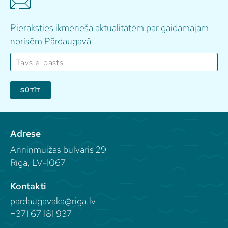
Pieraksties ikmēneša aktualitātēm par gaidāmajām
norisēm Pārdaugavā
SŪTĪT
Adrese
Anniņmuižas bulvāris 29
Rīga, LV-1067
Kontakti
pardaugavaka@riga.lv
+371 67 181 937