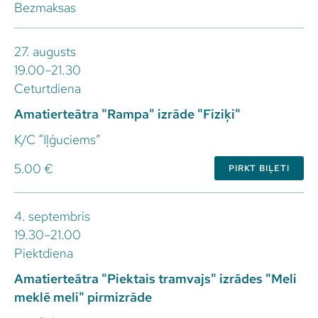
Bezmaksas
27. augusts
19.00–21.30
Ceturtdiena
Amatierteātra "Rampa" izrāde "Fiziķi"
K/C “Iļģuciems”
5.00 €
PIRKT BIĻETI
4. septembris
19.30–21.00
Piektdiena
Amatierteātra "Piektais tramvajs" izrādes "Meli
meklē meli" pirmizrāde