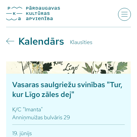
Kalendārs
Klausīties
Vasaras saulgriežu svinības "Tur,
kur Līgo zāles dej"
K/C “Imanta"
Anniņmuižas bulvāris 29
19. jūnijs