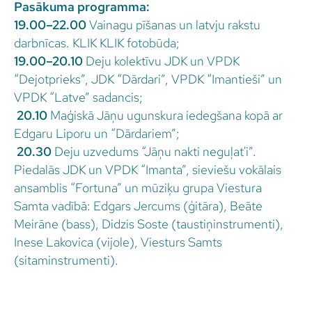
Pasākuma programma:
19.00–22.00
Vainagu pīšanas un latvju rakstu
darbnīcas. KLIK KLIK fotobūda;
19.00–20.10
Deju kolektīvu JDK un VPDK
“Dejotprieks”, JDK “Dārdari”, VPDK “Imantieši” un
VPDK “Latve” sadancis;
20.10
Maģiskā Jāņu ugunskura iedegšana kopā ar
Edgaru Liporu un “Dārdariem”;
20.30
Deju uzvedums “Jāņu nakti neguļat'i”.
Piedalās JDK un VPDK “Imanta”, sieviešu vokālais
ansamblis “Fortuna” un mūziķu grupa Viestura
Samta vadībā: Edgars Jercums (ģitāra), Beāte
Meirāne (bass), Didzis Soste (taustiņinstrumenti),
Inese Lakovica (vijole), Viesturs Samts
(sitaminstrumenti).