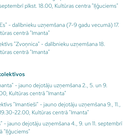
eptembrī plkst. 18.00, Kultūras centra "Iļģuciems"
 Es" - dalībnieku uzņemšana (7-9 gadu vecumā) 17.
ltūras centrā "Imanta"
ektīvs "Zvoņnica" - dalībnieku uzņemšana 18.
ltūras centrā "Imanta"
kolektīvos
manta" - jauno dejotāju uzņemšana 2., 5. un 9.
00, Kultūras centrā "Imanta"
tīvs "Imantieši" - jauno dejotāju uzņemšana 9., 11.,
. 19.30-22.00, Kultūras centrā "Imanta"
s" - jauno dejotāju uzņemšana 4., 9. un 11. septembrī
rā "Iļģuciems"