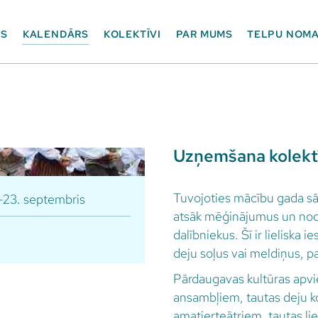
ES
KALENDĀRS
KOLEKTĪVI
PAR MUMS
TELPU NOM
Uzņemšana kolekt
Tuvojoties mācību gada sā
–23. septembris
atsāk mēģinājumus un noda
dalībniekus. Šī ir lieliska
deju soļus vai meldiņus, p
Pārdaugavas kultūras apvi
ansambļiem, tautas deju k
amatierteātriem, tautas li