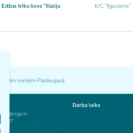
a Edžus triku šovs "Ilūziju
K/C “Iļģuciems”
idāmajām norisēm Pārdaugavā
Darba laiks
aka@riga.lv
81 937