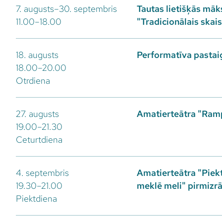
7. augusts–30. septembris
Tautas lietišķās māk
11.00–18.00
"Tradicionālais skai
18. augusts
Performatīva pastaig
18.00–20.00
Otrdiena
27. augusts
Amatierteātra "Ramp
19.00–21.30
Ceturtdiena
4. septembris
Amatierteātra "Piekt
19.30–21.00
meklē meli" pirmizr
Piektdiena