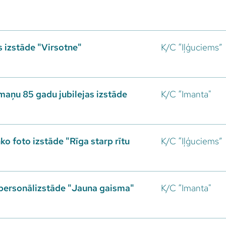
 izstāde "Virsotne"
K/C “Iļģuciems”
maņu 85 gadu jubilejas izstāde
K/C “Imanta"
o foto izstāde "Rīga starp rītu
K/C “Iļģuciems”
personālizstāde "Jauna gaisma"
K/C “Imanta"