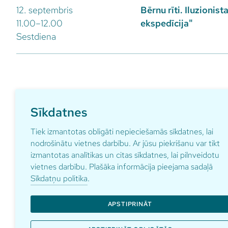
12. septembris
Bērnu rīti. Iluzionist
11.00–12.00
ekspedīcija"
Sestdiena
Sīkdatnes
Tiek izmantotas obligāti nepieciešamās sīkdatnes, lai
Pieraksties ikmēneša aktualitātēm par ga
nodrošinātu vietnes darbību. Ar jūsu piekrišanu var tikt
izmantotas analītikas un citas sīkdatnes, lai pilnveidotu
vietnes darbību. Plašāka informācija pieejama sadaļā
Sīkdatņu politika
.
Adrese
Kontakti
pardaugav
Anniņmuižas bulvāris 29
APSTIPRINĀT
+371 67 1
Rīga, LV-1067