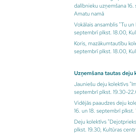
dalībnieku uzņemšana 16. s
Amatu namā
Vokālais ansamblis "Tu un
septembrī plkst. 18.00, Ku
Koris, mazākumtautību kol
septembrī plkst. 18.00, Ku
Uzņemšana tautas deju 
Jauniešu deju kolektīvs "I
septembrī plkst. 19.30-22.
Vidējās paaudzes deju kolek
16. un 18. septembrī plkst
Deju kolektīvs "Dejotpriek
plkst. 19.30, Kultūras cent