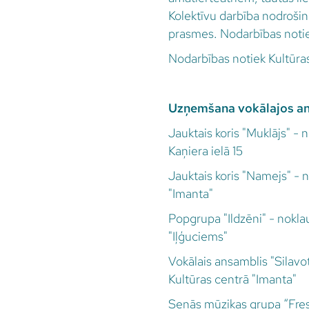
Kolektīvu darbība nodrošin
prasmes. Nodarbības noti
Nodarbības notiek Kultūras
Uzņemšana vokālajos an
Jauktais koris "Muklājs" - 
Kaņiera ielā 15
Jauktais koris "Namejs" - 
"Imanta"
Popgrupa "Ildzēni" - nokla
"Iļģuciems"
Vokālais ansamblis "Silavo
Kultūras centrā "Imanta"
Senās mūzikas grupa “Fresk