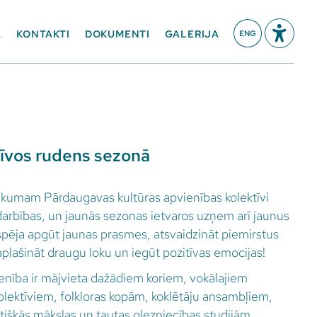
A
KONTAKTI
DOKUMENTI
GALERIJA
ENG
īvos rudens sezonā
kumam Pārdaugavas kultūras apvienības kolektīvi
rbības, un jaunās sezonas ietvaros uzņem arī jaunus
 iespēja apgūt jaunas prasmes, atsvaidzināt piemirstus
aplašināt draugu loku un iegūt pozitīvas emocijas!
enība ir mājvieta dažādiem koriem, vokālajiem
olektīviem, folkloras kopām, koklētāju ansambļiem,
etišķās mākslas un tautas glezniecības studijām.