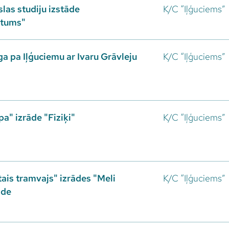
slas studiju izstāde
K/C “Iļģuciems”
stums"
a pa Iļģuciemu ar Ivaru Grāvleju
K/C “Iļģuciems”
a" izrāde "Fiziķi"
K/C “Iļģuciems”
ais tramvajs" izrādes "Meli
K/C “Iļģuciems”
āde