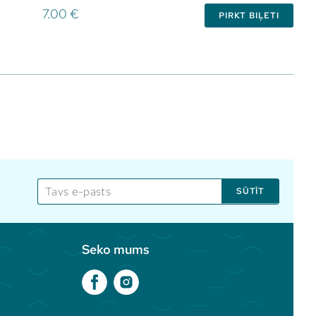
7.00 €
PIRKT BIĻETI
SŪTĪT
Seko mums