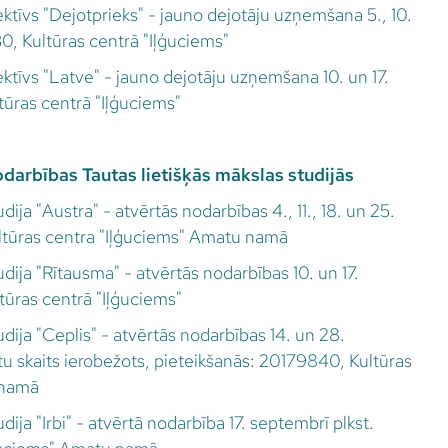
ktīvs "Dejotprieks" - jauno dejotāju uzņemšana 5., 10.
30, Kultūras centrā "Iļģuciems"
ktīvs "Latve" - jauno dejotāju uzņemšana 10. un 17.
tūras centrā "Iļģuciems"
darbības Tautas lietišķās mākslas studijās
dija "Austra" - atvērtās nodarbības 4., 11., 18. un 25.
ltūras centra "Iļģuciems" Amatu namā
udija "Rītausma" - atvērtās nodarbības 10. un 17.
ltūras centrā "Iļģuciems"
udija "Ceplis" - atvērtās nodarbības 14. un 28.
tu skaits ierobežots, pieteikšanās: 20179840, Kultūras
 namā
dija "Irbi" - atvērtā nodarbība 17. septembrī plkst.