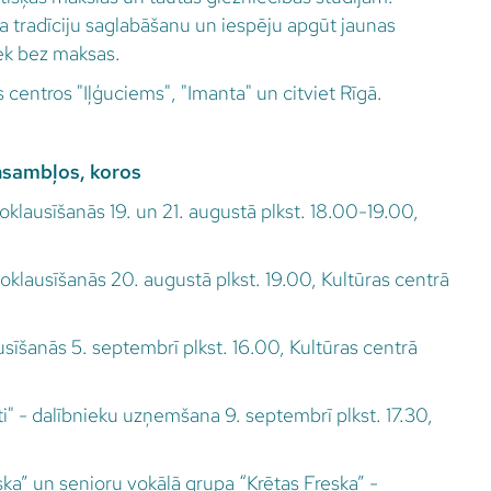
a tradīciju saglabāšanu un iespēju apgūt jaunas
ek bez maksas.
 centros "Iļģuciems", "Imanta" un citviet Rīgā.
sambļos, koros
noklausīšanās 19. un 21. augustā plkst. 18.00-19.00,
noklausīšanās 20. augustā plkst. 19.00, Kultūras centrā
usīšanās 5. septembrī plkst. 16.00, Kultūras centrā
ti" - dalībnieku uzņemšana 9. septembrī plkst. 17.30,
a” un senioru vokālā grupa “Krētas Freska” -