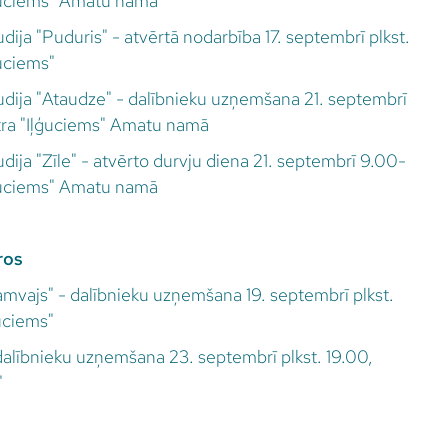
ļģuciems" Amatu namā
udija "Puduris" - atvērtā nodarbība 17. septembrī plkst.
ģuciems"
tudija "Ataudze" - dalībnieku uzņemšana 21. septembrī
ntra "Iļģuciems" Amatu namā
udija "Zīle" - atvērto durvju diena 21. septembrī 9.00-
ļģuciems" Amatu namā
ros
ramvajs" - dalībnieku uzņemšana 19. septembrī plkst.
ģuciems"
dalībnieku uzņemšana 23. septembrī plkst. 19.00,
"