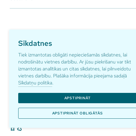
Sīkdatnes
Tiek izmantotas obligāti nepieciešamās sīkdatnes, lai
Pieraksties ikmēneša aktualitātēm par ga
nodrošinātu vietnes darbību. Ar jūsu piekrišanu var tikt
izmantotas analītikas un citas sīkdatnes, lai pilnveidotu
vietnes darbību. Plašāka informācija pieejama sadaļā
Sīkdatņu politika
.
Adrese
Kontakti
pardaugav
Anniņmuižas bulvāris 29
APSTIPRINĀT
+371 67 1
Rīga, LV-1067
APSTIPRINĀT OBLIGĀTĀS
© Pārdaugava