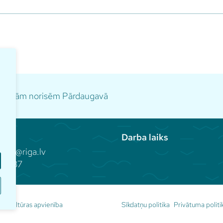
idāmajām norisēm Pārdaugavā
Darba laiks
aka@riga.lv
81 937
Sīkdatņu politika
Privātuma politi
s kultūras apvienība