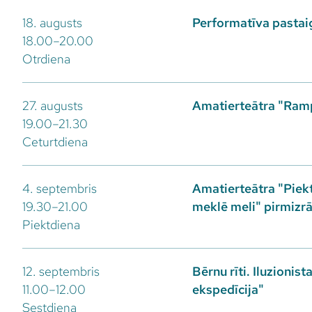
18. augusts
Performatīva pastaig
18.00–20.00
Otrdiena
27. augusts
Amatierteātra "Ramp
19.00–21.30
Ceturtdiena
4. septembris
Amatierteātra "Piekt
19.30–21.00
meklē meli" pirmizr
Piektdiena
12. septembris
Bērnu rīti. Iluzionist
11.00–12.00
ekspedīcija"
Sestdiena