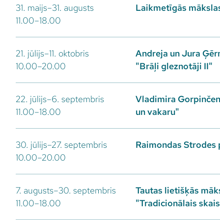
31. maijs–31. augusts
Laikmetīgās mākslas
11.00–18.00
21. jūlijs–11. oktobris
Andreja un Jura Ģēr
10.00–20.00
"Brāļi gleznotāji II"
22. jūlijs–6. septembris
Vladimira Gorpinčenk
11.00–18.00
un vakaru"
30. jūlijs–27. septembris
Raimondas Strodes 
10.00–20.00
7. augusts–30. septembris
Tautas lietišķās māk
11.00–18.00
"Tradicionālais skai