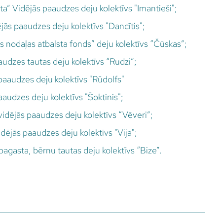
a” Vidējās paaudzes deju kolektīvs "Imantieši";
ējās paaudzes deju kolektīvs "Dancītis";
s nodaļas atbalsta fonds” deju kolektīvs “Čūskas”;
udzes tautas deju kolektīvs “Rudzi”;
paaudzes deju kolektīvs "Rūdolfs"
paaudzes deju kolektīvs "Šoktinis";
dējās paaudzes deju kolektīvs “Vēveri”;
dējās paaudzes deju kolektīvs "Vija";
agasta, bērnu tautas deju kolektīvs “Bize”.