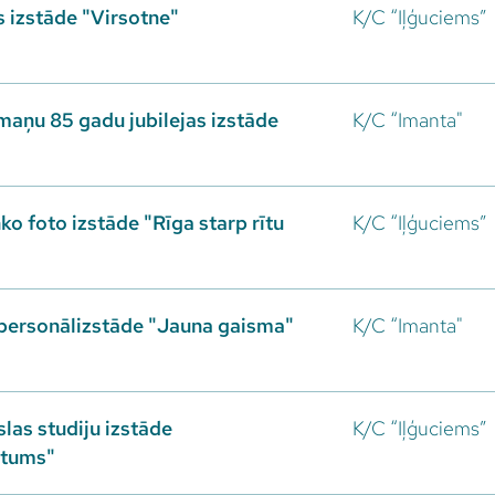
 izstāde "Virsotne"
K/C “Iļģuciems”
maņu 85 gadu jubilejas izstāde
K/C “Imanta"
o foto izstāde "Rīga starp rītu
K/C “Iļģuciems”
personālizstāde "Jauna gaisma"
K/C “Imanta"
slas studiju izstāde
K/C “Iļģuciems”
stums"