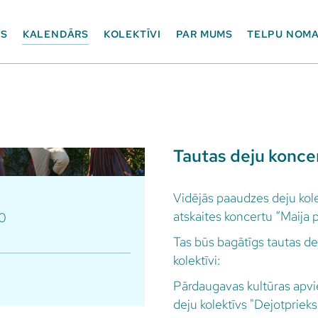
ES
KALENDĀRS
KOLEKTĪVI
PAR MUMS
TELPU NOM
Tautas deju koncer
Vidējās paaudzes deju kolek
atskaites koncertu “Maija 
0
Tas būs bagātīgs tautas dej
kolektīvi:
Pārdaugavas kultūras apvi
deju kolektīvs "Dejotpriek