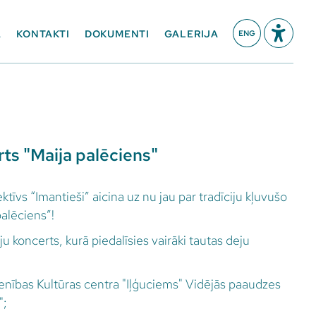
A
KONTAKTI
DOKUMENTI
GALERIJA
ENG
ts "Maija palēciens"
tīvs “Imantieši” aicina uz nu jau par tradīciju kļuvušo
palēciens”!
u koncerts, kurā piedalīsies vairāki tautas deju
enības Kultūras centra "Iļģuciems" Vidējās paaudzes
s";