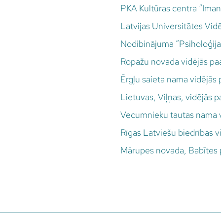
PKA Kultūras centra “Imant
Latvijas Universitātes Vid
Nodibinājuma “Psiholoģija
Ropažu novada vidējās paa
Ērgļu saieta nama vidējās 
Lietuvas, Viļņas, vidējās 
Vecumnieku tautas nama vi
Rīgas Latviešu biedrības vi
Mārupes novada, Babītes p