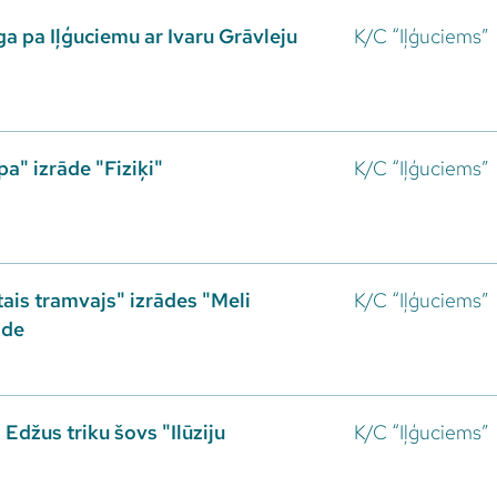
a pa Iļģuciemu ar Ivaru Grāvleju
K/C “Iļģuciems”
a" izrāde "Fiziķi"
K/C “Iļģuciems”
ais tramvajs" izrādes "Meli
K/C “Iļģuciems”
āde
a Edžus triku šovs "Ilūziju
K/C “Iļģuciems”