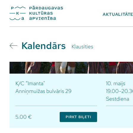
AKTUALITĀT
Kalendārs
Klausīties
K/C “Imanta"
10. maijs
Anniņmuižas bulvāris 29
19.00–20.3
Sestdiena
5.00 €
PIRKT BIĻETI