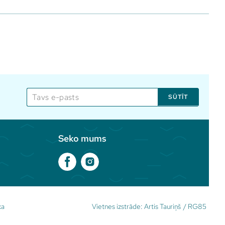
SŪTĪT
Seko mums
ka
Vietnes izstrāde:
Artis Tauriņš
/
RG85