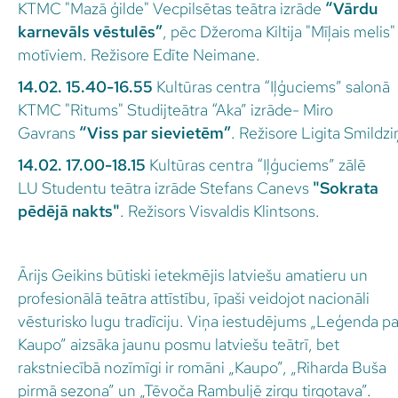
KTMC "Mazā ģilde" Vecpilsētas teātra izrāde
“Vārdu
karnevāls vēstulēs”
, pēc Džeroma Kiltija "Mīļais melis"
motīviem. Režisore Edīte Neimane.
14.02. 15.40-16.55
Kultūras centra “Iļģuciems” salonā
KTMC "Ritums" Studijteātra “Aka” izrāde- Miro
Gavrans
“Viss par sievietēm”
. Režisore Ligita Smildzi
14.02. 17.00-18.15
Kultūras centra “Iļģuciems” zālē
LU Studentu teātra izrāde
Stefans Canevs
"Sokrata
pēdējā nakts"
. Režisors Visvaldis Klintsons.
Ārijs Geikins būtiski ietekmējis latviešu amatieru un
profesionālā teātra attīstību, īpaši veidojot nacionāli
vēsturisko lugu tradīciju. Viņa iestudējums „Leģenda pa
Kaupo” aizsāka jaunu posmu latviešu teātrī, bet
rakstniecībā nozīmīgi ir romāni „Kaupo”, „Riharda Buša
pirmā sezona” un „Tēvoča Rambuljē zirgu tirgotava”.