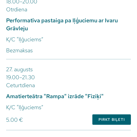
18.00–20.00
Otrdiena
Performatīva pastaiga pa Iļģuciemu ar Ivaru
Grāvleju
K/C “Iļģuciems”
Bezmaksas
27. augusts
19.00–21.30
Ceturtdiena
Amatierteātra "Rampa" izrāde "Fiziķi"
K/C “Iļģuciems”
5.00 €
PIRKT BIĻETI