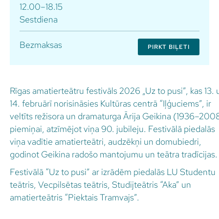
12.00–18.15
Sestdiena
Bezmaksas
PIRKT BIĻETI
Rīgas amatierteātru festivāls 2026 „Uz to pusi”, kas 13. 
14. februārī norisināsies Kultūras centrā “Iļģuciems”, ir
veltīts režisora un dramaturga Ārija Geikina (1936–200
piemiņai, atzīmējot viņa 90. jubileju. Festivālā piedalās
viņa vadītie amatierteātri, audzēkņi un domubiedri,
godinot Geikina radošo mantojumu un teātra tradīcijas.
Festivālā “Uz to pusi” ar izrādēm piedalās LU Studentu
teātris, Vecpilsētas teātris, Studijteātris “Aka” un
amatierteātris “Piektais Tramvajs”.