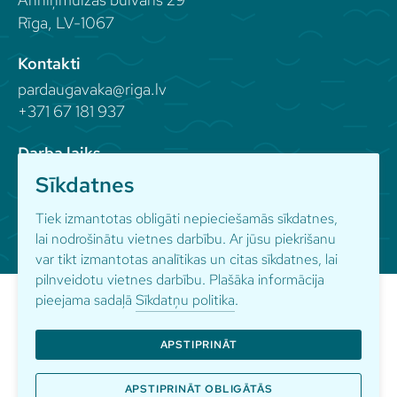
Rīga, LV-1067
Kontakti
pardaugavaka@riga.lv
+371 67 181 937
Darba laiks
Sīkdatnes
Seko mums
Tiek izmantotas obligāti nepieciešamās sīkdatnes,
lai nodrošinātu vietnes darbību. Ar jūsu piekrišanu
var tikt izmantotas analītikas un citas sīkdatnes, lai
pilnveidotu vietnes darbību. Plašāka informācija
pieejama sadaļā
Sīkdatņu politika
.
APSTIPRINĀT
© Pārdaugavas kultūras apvienība
Sīkdatņu politika
Privātuma politika
APSTIPRINĀT OBLIGĀTĀS