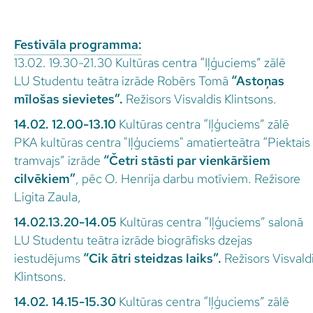
Festivāla programma:
13.02. 19.30-21.30 Kultūras centra “Iļģuciems” zālē
LU Studentu teātra izrāde Robērs Tomā
“Astoņas
mīlošas sievietes”.
Režisors Visvaldis Klintsons.
14.02. 12.00-13.10
Kultūras centra “Iļģuciems” zālē
PKA kultūras centra "Iļģuciems" amatierteātra “Piektais
tramvajs” izrāde
“Četri stāsti par vienkāršiem
cilvēkiem”
, pēc O. Henrija darbu motīviem. Režisore
Ligita Zaula,
14.02.13.20-14.05
Kultūras centra “Iļģuciems” salonā
LU Studentu teātra izrāde biogrāfisks dzejas
iestudējums
“Cik ātri steidzas laiks”.
Režisors Visvald
Klintsons.
14.02. 14.15-15.30
Kultūras centra “Iļģuciems” zālē