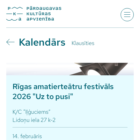
Kalendārs
Klausīties
Rīgas amatierteātru festivāls
2026 "Uz to pusi"
K/C “Iļģuciems”
Lidoņu iela 27 k-2
14. februāris