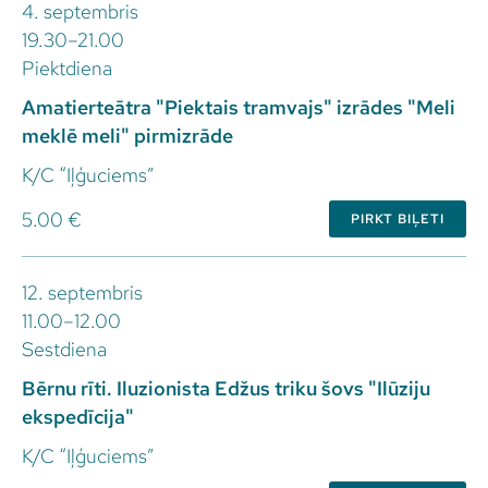
4. septembris
19.30–21.00
Piektdiena
Amatierteātra "Piektais tramvajs" izrādes "Meli
meklē meli" pirmizrāde
K/C “Iļģuciems”
5.00 €
PIRKT BIĻETI
12. septembris
11.00–12.00
Sestdiena
Bērnu rīti. Iluzionista Edžus triku šovs "Ilūziju
ekspedīcija"
K/C “Iļģuciems”