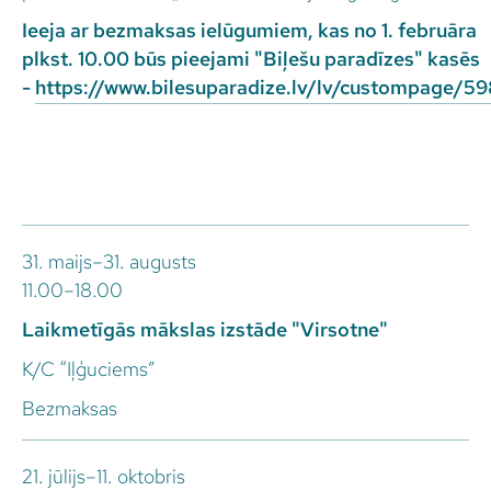
Ieeja ar bezmaksas ielūgumiem, kas no 1. februāra
plkst. 10.00 būs pieejami "Biļešu paradīzes" kasēs
-
https://www.bilesuparadize.lv/lv/custompage/5
31. maijs–31. augusts
11.00–18.00
Laikmetīgās mākslas izstāde "Virsotne"
K/C “Iļģuciems”
Bezmaksas
21. jūlijs–11. oktobris