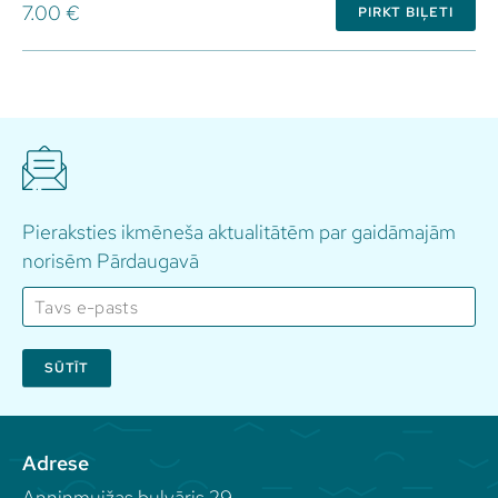
7.00 €
PIRKT BIĻETI
Pieraksties ikmēneša aktualitātēm par gaidāmajām
norisēm Pārdaugavā
SŪTĪT
Adrese
Anniņmuižas bulvāris 29