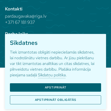
Kontakti
pardaugavaka@riga.lv
+371 67 181 937
Darba laiks
Sīkdatnes
Seko mums
Tiek izmantotas obligāti nepieciešamās sīkdatnes,
lai nodrošinātu vietnes darbību. Ar jūsu piekrišanu
var tikt izmantotas analītikas un citas sīkdatnes, lai
pilnveidotu vietnes darbību. Plašāka informācija
pieejama sadaļā
Sīkdatņu politika
.
APSTIPRINĀT
© Pārdaugavas kultūras apvienība
Sīkdatņu politika
Privātuma politika
APSTIPRINĀT OBLIGĀTĀS
Vietnes izstrāde:
Artis Tauriņš
/
RG85