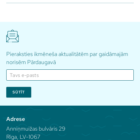
Pieraksties ikmēneša aktualitātēm par gaidāmajām
norisēm Pārdaugavā
SŪTĪT
Adrese
Anniņmuižas bulvāris 29
Rīga, LV-1067