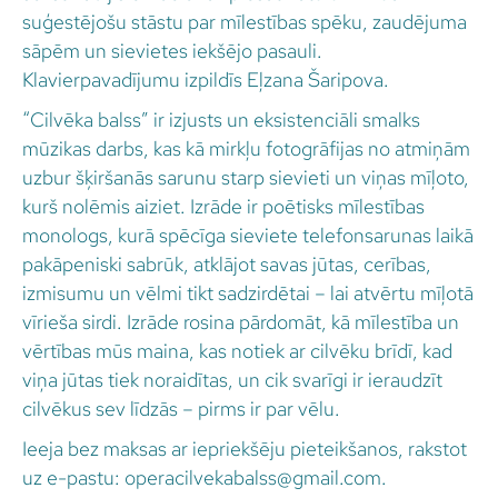
suģestējošu stāstu par mīlestības spēku, zaudējuma
sāpēm un sievietes iekšējo pasauli.
Klavierpavadījumu izpildīs Eļzana Šaripova.
“Cilvēka balss” ir izjusts un eksistenciāli smalks
mūzikas darbs, kas kā mirkļu fotogrāfijas no atmiņām
uzbur šķiršanās sarunu starp sievieti un viņas mīļoto,
kurš nolēmis aiziet. Izrāde ir poētisks mīlestības
monologs, kurā spēcīga sieviete telefonsarunas laikā
pakāpeniski sabrūk, atklājot savas jūtas, cerības,
izmisumu un vēlmi tikt sadzirdētai – lai atvērtu mīļotā
vīrieša sirdi. Izrāde rosina pārdomāt, kā mīlestība un
vērtības mūs maina, kas notiek ar cilvēku brīdī, kad
viņa jūtas tiek noraidītas, un cik svarīgi ir ieraudzīt
cilvēkus sev līdzās – pirms ir par vēlu.
Ieeja bez maksas ar iepriekšēju pieteikšanos, rakstot
uz e-pastu: operacilvekabalss@gmail.com.