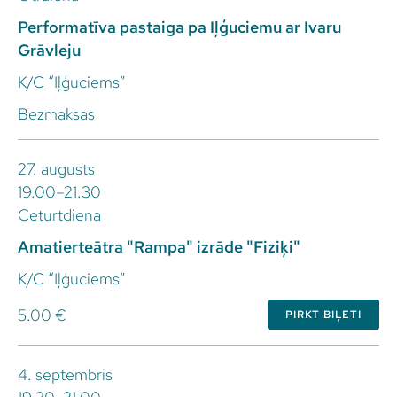
Performatīva pastaiga pa Iļģuciemu ar Ivaru
Grāvleju
K/C “Iļģuciems”
Bezmaksas
27. augusts
19.00–21.30
Ceturtdiena
Amatierteātra "Rampa" izrāde "Fiziķi"
K/C “Iļģuciems”
5.00 €
PIRKT BIĻETI
4. septembris