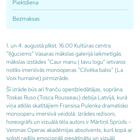
Piektdiena
Bezmaksas
1. un 4. augustā plkst. 16.00 Kultūras centra
“Iļģuciems” Vasaras mākslas galerijā laikmetīgās
mākslas izstādes “Caur manu | tavu logu” ietvaros
notiks imersīvās monooperas “Cilvēka balss” (La
Voix humaine) pirmizrāde.
Šī izrāde būs arī franču operdziedātājas, soprāna
Toskas Ruso (Tosca Rousseau) debija Latvijā, kurā
viņa atklās skatītājiem Fransisa Pulenka dramatisko
monooperu imersīvā veidolā. Izrādes režisors,
horeogrāfs un vizuālā tēla autors ir Mārtiņš Sprūds –
Veronas Operas akadēmijas absolvents, kurš kopā ar
solisti radījis emocionāli piesātinātu un vizuāli