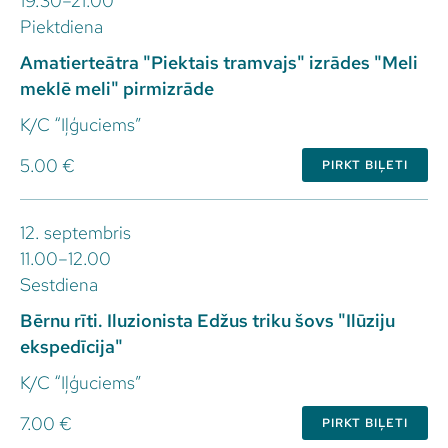
19.30–21.00
Piektdiena
Amatierteātra "Piektais tramvajs" izrādes "Meli
meklē meli" pirmizrāde
K/C “Iļģuciems”
5.00 €
PIRKT BIĻETI
12. septembris
11.00–12.00
Sestdiena
Bērnu rīti. Iluzionista Edžus triku šovs "Ilūziju
ekspedīcija"
K/C “Iļģuciems”
7.00 €
PIRKT BIĻETI