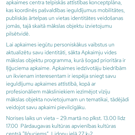
apkaimes centra telpiskās attīstības konceptplāna,
kas koordinēs pašvaldības ieguldījumus mobilitātes,
publiskās ārtelpas un vietas identitātes veidošanas
jomās, tajā skaitā mākslas objektu izvietojumu
pilsētvidē.
Lai apkaimes iegūtu personiskākus vaibstus un
aktualizētu savu identitāti, sākta Apkaimju vides
mākslas objektu programma, kurā šogad prioritāra ir
Iļģuciema apkaime. Apkaimes iedzīvotāju biedrībām
un ikvienam interesentam ir iespēja sniegt savu
ieguldījumu apkaimes attīstībā, kopā ar
profesionāliem māksliniekiem iezīmējot vīziju
mākslas objekta novietojumam un tematikai, tādējādi
veidojot savu apkaimi pievilcīgāku.
Norises laiks un vieta – 29.martā no plkst. 13.00 līdz
17.00 Pārdaugavas kultūras apvienības kultūras
centrā “Iļģuciems”, Lidoņu ielā 27 k-2.