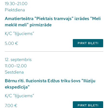
19.30–21.00
Piektdiena
Amatierteātra "Piektais tramvajs" izrādes "Meli
meklē meli" pirmizrāde
K/C “Iļģuciems”
5.00 €
PIRKT BIĻETI
12. septembris
11.00–12.00
Sestdiena
Bērnu rīti. Iluzionista Edžus triku šovs "Ilūziju
ekspedīcija"
K/C “Iļģuciems”
7.00 €
PIRKT BIĻETI