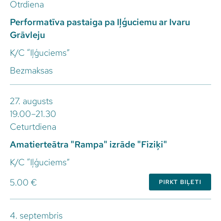
Otrdiena
Performatīva pastaiga pa Iļģuciemu ar Ivaru
Grāvleju
K/C “Iļģuciems”
Bezmaksas
27. augusts
19.00–21.30
Ceturtdiena
Amatierteātra "Rampa" izrāde "Fiziķi"
K/C “Iļģuciems”
5.00 €
PIRKT BIĻETI
4. septembris