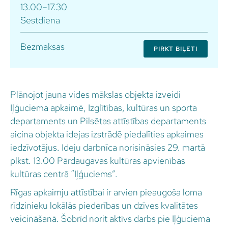
13.00–17.30
Sestdiena
Bezmaksas
PIRKT BIĻETI
Plānojot jauna vides mākslas objekta izveidi
Iļģuciema apkaimē, Izglītības, kultūras un sporta
departaments un Pilsētas attīstības departaments
aicina objekta idejas izstrādē piedalīties apkaimes
iedzīvotājus. Ideju darbnīca norisināsies 29. martā
plkst. 13.00 Pārdaugavas kultūras apvienības
kultūras centrā “Iļģuciems”.
Rīgas apkaimju attīstībai ir arvien pieaugoša loma
rīdzinieku lokālās piederības un dzīves kvalitātes
veicināšanā. Šobrīd norit aktīvs darbs pie Iļģuciema