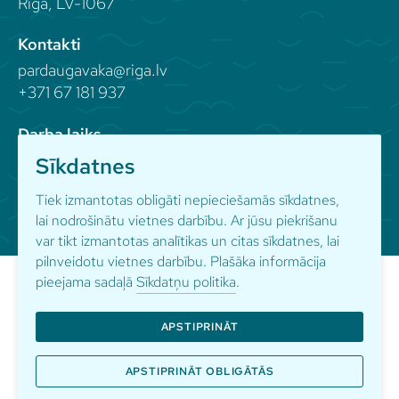
Rīga, LV-1067
Kontakti
pardaugavaka@riga.lv
+371 67 181 937
Darba laiks
Sīkdatnes
Seko mums
Tiek izmantotas obligāti nepieciešamās sīkdatnes,
lai nodrošinātu vietnes darbību. Ar jūsu piekrišanu
var tikt izmantotas analītikas un citas sīkdatnes, lai
pilnveidotu vietnes darbību. Plašāka informācija
pieejama sadaļā
Sīkdatņu politika
.
APSTIPRINĀT
© Pārdaugavas kultūras apvienība
Sīkdatņu politika
Privātuma politika
APSTIPRINĀT OBLIGĀTĀS