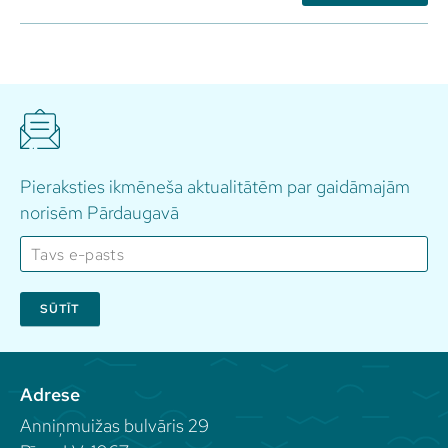
Pieraksties ikmēneša aktualitātēm par gaidāmajām
norisēm Pārdaugavā
SŪTĪT
Adrese
Anniņmuižas bulvāris 29