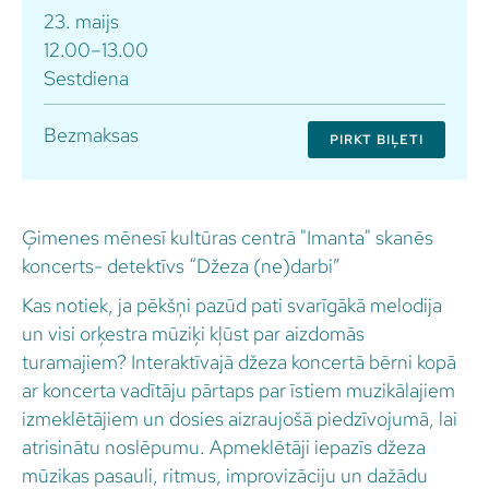
23. maijs
12.00–13.00
Sestdiena
Bezmaksas
PIRKT BIĻETI
Ģimenes mēnesī kultūras centrā "Imanta" skanēs
koncerts- detektīvs “Džeza (ne)darbi”
Kas notiek, ja pēkšņi pazūd pati svarīgākā melodija
un visi orķestra mūziķi kļūst par aizdomās
turamajiem? Interaktīvajā džeza koncertā bērni kopā
ar koncerta vadītāju pārtaps par īstiem muzikālajiem
izmeklētājiem un dosies aizraujošā piedzīvojumā, lai
atrisinātu noslēpumu. Apmeklētāji iepazīs džeza
mūzikas pasauli, ritmus, improvizāciju un dažādu