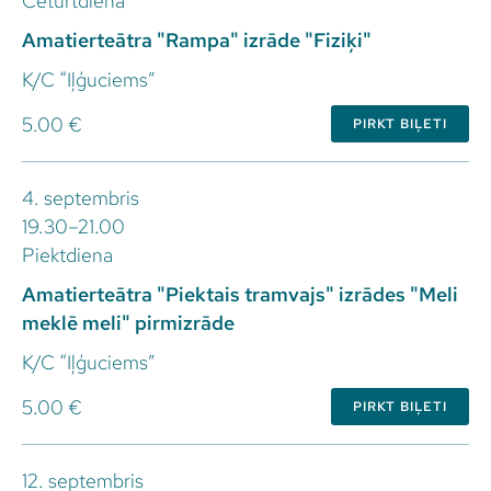
Ceturtdiena
Amatierteātra "Rampa" izrāde "Fiziķi"
K/C “Iļģuciems”
5.00 €
PIRKT BIĻETI
4. septembris
19.30–21.00
Piektdiena
Amatierteātra "Piektais tramvajs" izrādes "Meli
meklē meli" pirmizrāde
K/C “Iļģuciems”
5.00 €
PIRKT BIĻETI
12. septembris