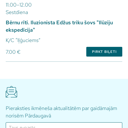
11.00–12.00
Sestdiena
Bērnu rīti. Iluzionista Edžus triku šovs "Ilūziju
ekspedīcija"
K/C “Iļģuciems”
7.00 €
PIRKT BIĻETI
Pieraksties ikmēneša aktualitātēm par gaidāmajām
norisēm Pārdaugavā