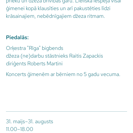
prieku un džeza brīvības garu. Lieliska iespēja visai
ģimenei kopā klausīties un arī pakustēties līdzi
krāsainajiem, nebēdnīgajiem džeza ritmam.
Piedalās:
Orķestra "Rīga" bigbends
džeza (ne)darbu stāstnieks Raitis Zapackis
diriģents Roberts Martini
Koncerts ģimenēm ar bērniem no 5 gadu vecuma.
31. maijs–31. augusts
11.00–18.00