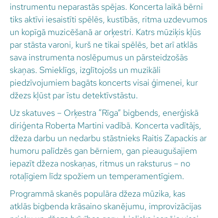
instrumentu neparastās spējas. Koncerta laikā bērni
tiks aktīvi iesaistīti spēlēs, kustībās, ritma uzdevumos
un kopīgā muzicēšanā ar orķestri. Katrs mūziķis kļūs
par stāsta varoni, kurš ne tikai spēlēs, bet arī atklās
sava instrumenta noslēpumus un pārsteidzošās
skaņas. Smieklīgs, izglītojošs un muzikāli
piedzīvojumiem bagāts koncerts visai ģimenei, kur
džezs kļūst par īstu detektīvstāstu.
Uz skatuves – Orķestra “Rīga” bigbends, enerģiskā
diriģenta Roberta Martini vadībā. Koncerta vadītājs,
džeza darbu un nedarbu stāstnieks Raitis Zapackis ar
humoru palīdzēs gan bērniem, gan pieaugušajiem
iepazīt džeza noskaņas, ritmus un raksturus – no
rotaļīgiem līdz spožiem un temperamentīgiem.
Programmā skanēs populāra džeza mūzika, kas
atklās bigbenda krāsaino skanējumu, improvizācijas