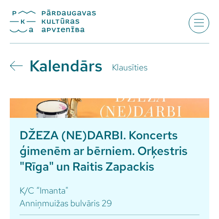
Kalendārs
Klausīties
DŽEZA (NE)DARBI. Koncerts
ģimenēm ar bērniem. Orķestris
"Rīga" un Raitis Zapackis
K/C “Imanta"
Anniņmuižas bulvāris 29