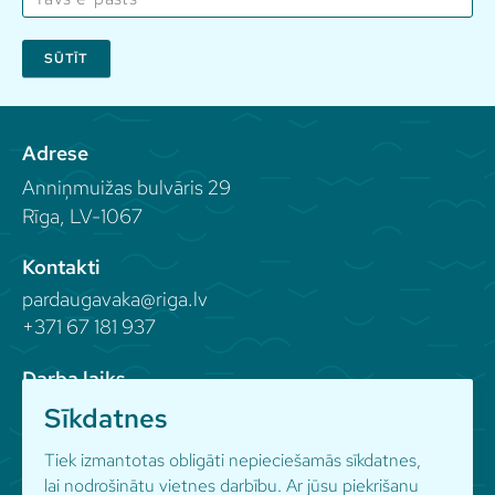
SŪTĪT
Adrese
Anniņmuižas bulvāris 29
Rīga, LV-1067
Kontakti
pardaugavaka@riga.lv
+371 67 181 937
Darba laiks
Sīkdatnes
Seko mums
Tiek izmantotas obligāti nepieciešamās sīkdatnes,
lai nodrošinātu vietnes darbību. Ar jūsu piekrišanu