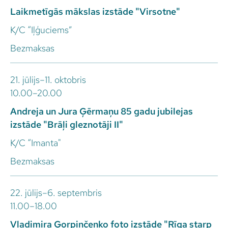
Laikmetīgās mākslas izstāde "Virsotne"
K/C “Iļģuciems”
Bezmaksas
21. jūlijs–11. oktobris
10.00–20.00
Andreja un Jura Ģērmaņu 85 gadu jubilejas
izstāde "Brāļi gleznotāji II"
K/C “Imanta"
Bezmaksas
22. jūlijs–6. septembris
11.00–18.00
Vladimira Gorpinčenko foto izstāde "Rīga starp