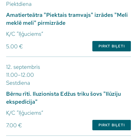
Piektdiena
Amatierteātra "Piektais tramvajs" izrādes "Meli
meklē meli" pirmizrāde
K/C “Iļģuciems”
5.00 €
PIRKT BIĻETI
12. septembris
11.00–12.00
Sestdiena
Bērnu rīti. Iluzionista Edžus triku šovs "Ilūziju
ekspedīcija"
K/C “Iļģuciems”
7.00 €
PIRKT BIĻETI