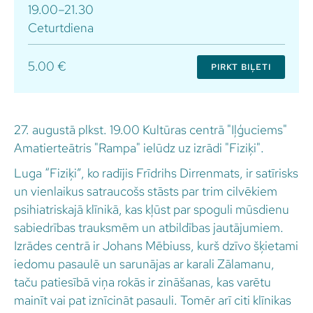
19.00–21.30
Ceturtdiena
5.00 €
PIRKT BIĻETI
27. augustā plkst. 19.00 Kultūras centrā "Iļģuciems"
Amatierteātris "Rampa" ielūdz uz izrādi "Fiziķi".
Luga “Fiziķi”, ko radījis Frīdrihs Dirrenmats, ir satīrisks
un vienlaikus satraucošs stāsts par trim cilvēkiem
psihiatriskajā klīnikā, kas kļūst par spoguli mūsdienu
sabiedrības trauksmēm un atbildības jautājumiem.
Izrādes centrā ir Johans Mēbiuss, kurš dzīvo šķietami
iedomu pasaulē un sarunājas ar karali Zālamanu,
taču patiesībā viņa rokās ir zināšanas, kas varētu
mainīt vai pat iznīcināt pasauli. Tomēr arī citi klīnikas