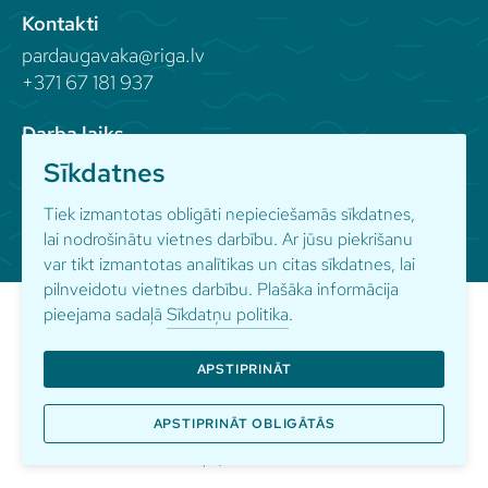
Kontakti
pardaugavaka@riga.lv
+371 67 181 937
Darba laiks
Sīkdatnes
Seko mums
Tiek izmantotas obligāti nepieciešamās sīkdatnes,
lai nodrošinātu vietnes darbību. Ar jūsu piekrišanu
var tikt izmantotas analītikas un citas sīkdatnes, lai
pilnveidotu vietnes darbību. Plašāka informācija
pieejama sadaļā
Sīkdatņu politika
.
APSTIPRINĀT
© Pārdaugavas kultūras apvienība
Sīkdatņu politika
Privātuma politika
APSTIPRINĀT OBLIGĀTĀS
Vietnes izstrāde:
Artis Tauriņš
/
RG85