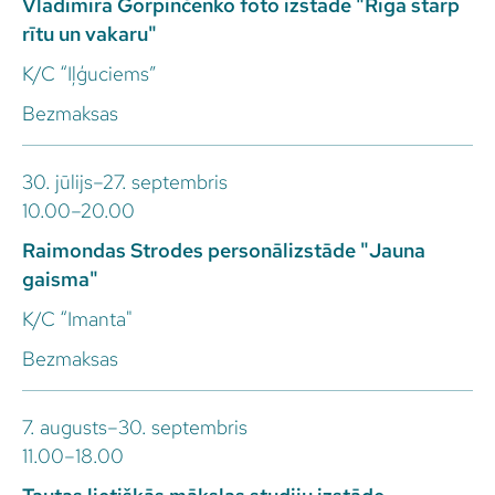
Vladimira Gorpinčenko foto izstāde "Rīga starp
rītu un vakaru"
K/C “Iļģuciems”
Bezmaksas
30. jūlijs–27. septembris
10.00–20.00
Raimondas Strodes personālizstāde "Jauna
gaisma"
K/C “Imanta"
Bezmaksas
7. augusts–30. septembris
11.00–18.00