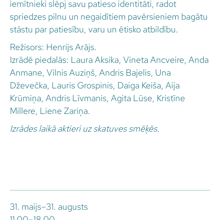
iemītnieki slēpj savu patieso identitāti, radot
spriedzes pilnu un negaidītiem pavērsieniem bagātu
stāstu par patiesību, varu un ētisko atbildību.
Režisors: Henrijs Arājs.
Izrādē piedalās: Laura Aksika, Vineta Ancveire, Anda
Anmane, Vilnis Auziņš, Andris Bajelis, Una
Dževečka, Lauris Grospinis, Daiga Keiša, Aija
Krūmiņa, Andris Līvmanis, Agita Lūse, Kristīne
Millere, Liene Zariņa.
Izrādes laikā aktieri uz skatuves smēķēs.
31. maijs–31. augusts
11.00–18.00