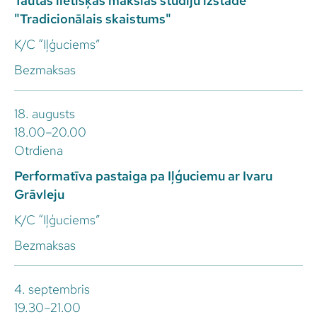
Tautas lietišķās mākslas studiju izstāde
"Tradicionālais skaistums"
K/C “Iļģuciems”
Bezmaksas
18. augusts
18.00–20.00
Otrdiena
Performatīva pastaiga pa Iļģuciemu ar Ivaru
Grāvleju
K/C “Iļģuciems”
Bezmaksas
4. septembris
19.30–21.00