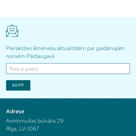
Pieraksties ikmēneša aktualitātēm par gaidāmajām
norisēm Pārdaugavā
SŪTĪT
Adrese
Anniņmuižas bulvāris 29
Rīga, LV-1067