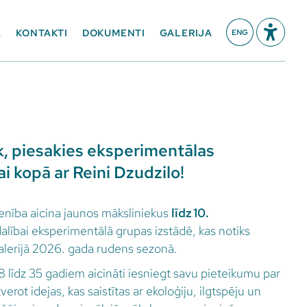
A
KONTAKTI
DOKUMENTI
GALERIJA
ENG
k, piesakies eksperimentālas
i kopā ar Reini Dzudzilo!
enība aicina jaunos māksliniekus
līdz 10.
dalībai eksperimentālā grupas izstādē, kas notiks
galerijā 2026. gada rudens sezonā.
 līdz 35 gadiem aicināti iesniegt savu pieteikumu par
erot idejas, kas saistītas ar ekoloģiju, ilgtspēju un