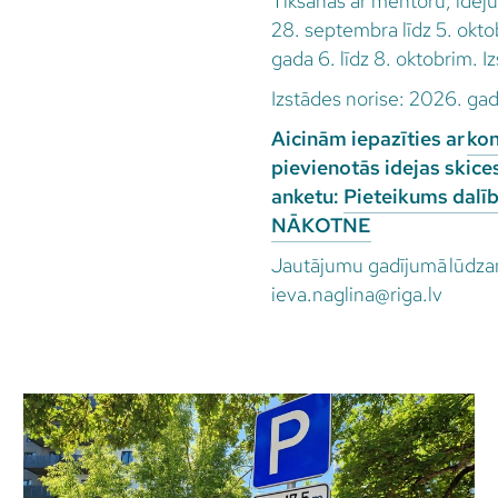
Tikšanās ar mentoru, idej
28. septembra līdz 5. okt
gada 6. līdz 8. oktobrim. 
Izstādes norise: 2026. gad
Aicinām iepazīties ar
kon
pievienotās idejas skice
anketu:
Pieteikums dalī
NĀKOTNE
Jautājumu gadījumā lūdzam 
ieva.naglina@riga.lv