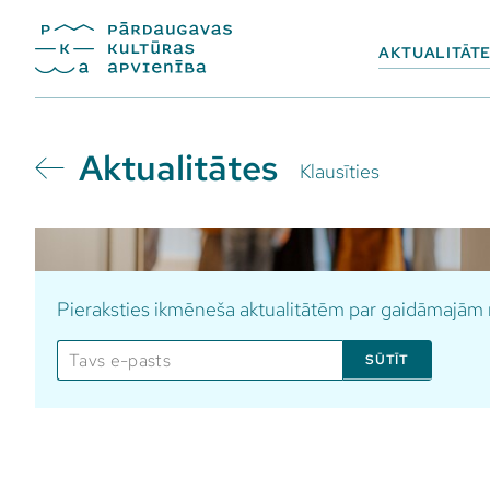
AKTUALITĀT
Aktualitātes
Klausīties
Pieraksties ikmēneša aktualitātēm par gaidāmajā
SŪTĪT