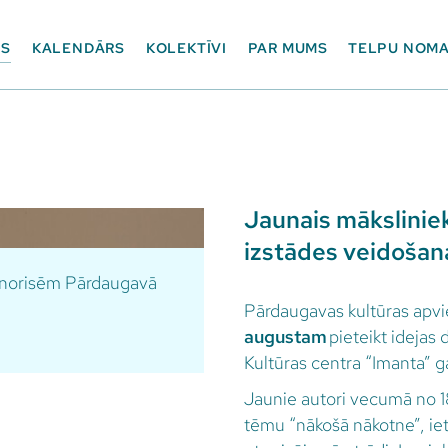
ES
KALENDĀRS
KOLEKTĪVI
PAR MUMS
TELPU NOM
Jaunais mākslinie
izstādes veidošana
m norisēm Pārdaugavā
Pārdaugavas kultūras apvi
augustam
pieteikt idejas 
Kultūras centra “Imanta” 
Jaunie autori vecumā no 18
tēmu “nākošā nākotne”, ietv