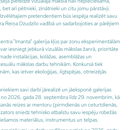
iekšēja pieredze vizuālajā māksla nav nepieciešama,
, bet arī pētnieki, zinātnieki un citu jomu pārstāvji.
 Izvēlētajiem pretendentiem būs iespēja realizēt savu
ra Reiņa Dzudzilo vadībā un sadarbojoties ar pārējiem
 centra “Imanta” galerija kļūs par zonu eksperimentālām
ar iesniegt jebkurā vizuālās mākslas žanrā, prioritāte
made instalācijas, kolāžas, asemblāžas un
cesuālu mākslas darbu tehnikām. Konkursā tiek
mām, kas ietver ekoloģijas, ilgtspējas, otrreizējās
niekiem savi darbi jārealizē un jāeksponē galerijas
kā no 2026. gada 28. septembra līdz 29. novembrim, kā
kšanās reizes ar mentoru (pirmdienās un ceturtdienās,
nizators sniedz tehnisko atbalstu savu iespēju robežās
iešamos materiālus, instrumentus un telpas.