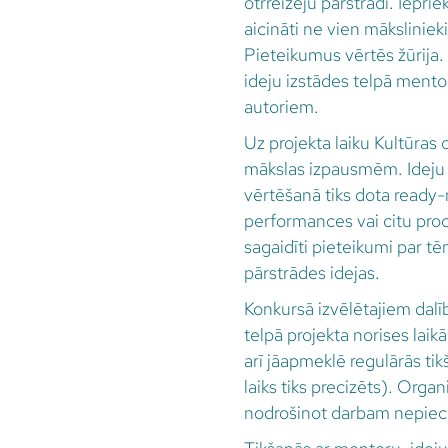
otrreizēju pārstrādi. Iepr
aicināti ne vien mākslinieki
Pieteikumus vērtēs žūrija.
ideju izstādes telpā mento
autoriem.
Uz projekta laiku Kultūras
mākslas izpausmēm. Ideju v
vērtēšanā tiks dota ready-
performances vai citu pro
sagaidīti pieteikumi par tē
pārstrādes idejas.
Konkursā izvēlētajiem dalīb
telpā projekta norises lai
arī jāapmeklē regulārās ti
laiks tiks precizēts). Orga
nodrošinot darbam nepiec