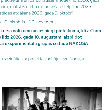
u precizējumi un darbu radīšana notiek no 2026. gada
obrim; mākslas darbu eksponēšana telpā no 2026.
Izstādes atklāšana 2026. gada 9. oktobrī.
a 10. oktobris – 29. novembris.
kursa nolikumu
un iesniegt pieteikumu, kā arī tam
s līdz 2026. gada 10. augustam, aizpildot
bai eksperimentālā grupas izstādē NĀKOŠĀ
sazināties ar projekta vadītāju Ievu Nagliņu: